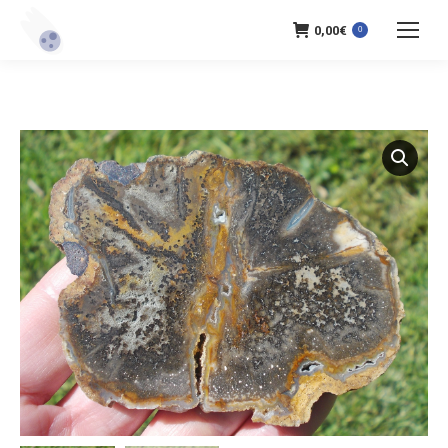
0,00
€
0