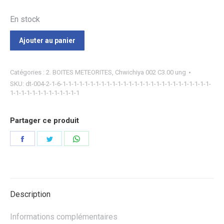
En stock
Ajouter au panier
Catégories :
2. BOITES METEORITES
,
Chwichiya 002 C3.00 ung
SKU:
dt-004-2-1-6-1-1-1-1-1-1-1-1-1-1-1-1-1-1-1-1-1-1-1-1-1-1-1-1-1-1-1-
1-1-1-1-1-1-1-1-1-1-1-1-1
Partager ce produit
Partager
Partager
Partager
sur
sur
sur
Facebook
Twitter
WhatsApp
Description
Informations complémentaires