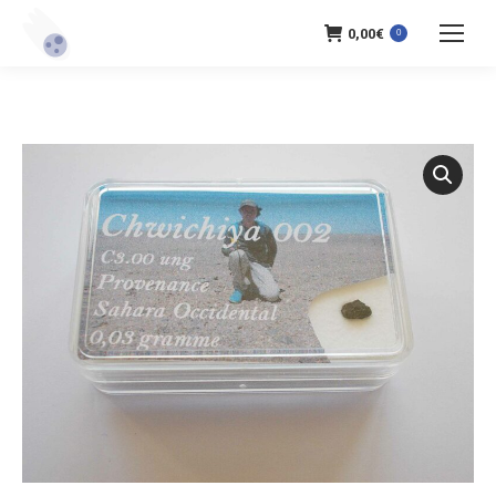
0,00
€
0