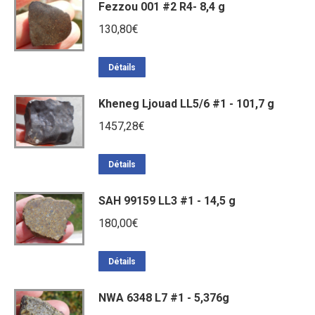
Fezzou 001 #2 R4- 8,4 g
130,80
€
Détails
Kheneg Ljouad LL5/6 #1 - 101,7 g
1457,28
€
Détails
SAH 99159 LL3 #1 - 14,5 g
180,00
€
Détails
NWA 6348 L7 #1 - 5,376g