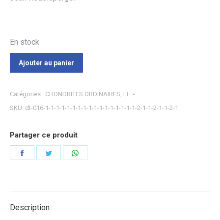
En stock
Ajouter au panier
Catégories :
CHONDRITES ORDINAIRES
,
LL
SKU:
dt-016-1-1-1-1-1-1-1-1-1-1-1-1-1-1-1-1-1-2-1-1-2-1-1-2-1
Partager ce produit
Partager
Partager
Partager
sur
sur
sur
Facebook
Twitter
WhatsApp
Description