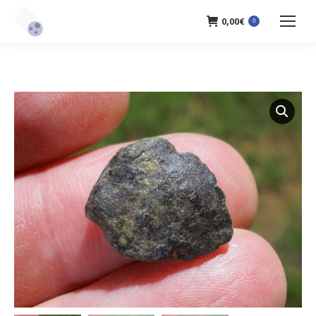
0,00
€
0