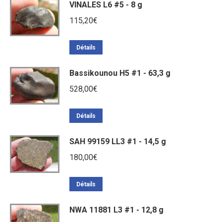
VINALES L6 #5 - 8 g
115,20
€
Détails
Bassikounou H5 #1 - 63,3 g
528,00
€
Détails
SAH 99159 LL3 #1 - 14,5 g
180,00
€
Détails
NWA 11881 L3 #1 - 12,8 g