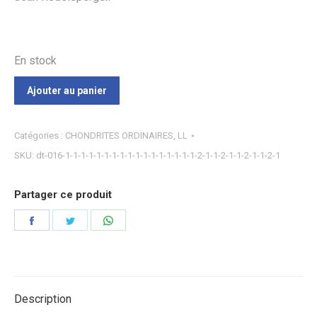
En stock
Ajouter au panier
Catégories :
CHONDRITES ORDINAIRES
,
LL
SKU:
dt-016-1-1-1-1-1-1-1-1-1-1-1-1-1-1-1-1-1-2-1-1-2-1-1-2-1-1-2-1
Partager ce produit
Partager
Partager
Partager
sur
sur
sur
Facebook
Twitter
WhatsApp
Description