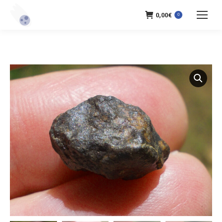
0,00
€
0