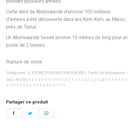
pendant plusieurs années.
Cette dent de Abelisauridé d’environ 100 millions
d’années a été découverte dans les Kem Kem, au Maroc,
prés de Taouz.
Un Abelisauridé faisait environ 10 mètres de long pour un
poids de 2 tonnes.
Rupture de stock
Catégories :
4. EXTINCTION DES DINOSAURES
,
Dents de dinosaures
SKU:
dt-016-1-1-1-1-1-1-1-1-1-1-1-1-1-1-1-1-1-2-1-1-2-1-4-1-1-1-1-1-1-1-
1-1-1-1-1-1-1-1-1-1-1-1-1-1-1-1-1-1
Partager ce produit
Partager
Partager
Partager
sur
sur
sur
Facebook
Twitter
WhatsApp