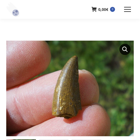
0,00
€
0