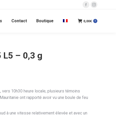
La
La
page
page
s
Contact
Boutique
Facebook
Instagram
0,00
€
0
s'ouvre
s'ouvre
dans
dans
une
une
nouvelle
nouvelle
 L5 – 0,3 g
fenêtre
fenêtre
 vers 10h30 heure locale, plusieurs témoins
 Mauritanie ont rapporté avoir vu une boule de feu
sud à une vitesse relativement élevée et avec un