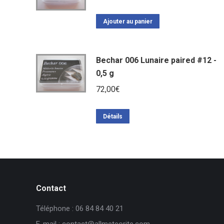
Ajouter au panier
Bechar 006 Lunaire paired #12 -
0,5 g
72,00
€
Détails
Contact
Téléphone : 06 84 84 40 21