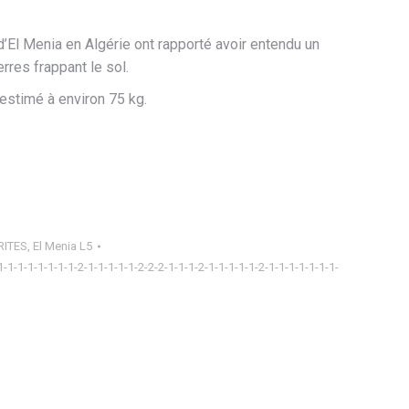
 d’El Menia en Algérie ont rapporté avoir entendu un
rres frappant le sol.
 estimé à environ 75 kg.
RITES
,
El Menia L5
1-1-1-1-1-1-1-1-2-1-1-1-1-1-2-2-2-1-1-1-2-1-1-1-1-1-2-1-1-1-1-1-1-1-
ager