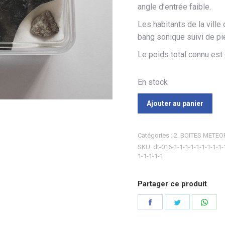
angle d’entrée faible.
Les habitants de la ville
bang sonique suivi de pie
Le poids total connu est
En stock
Ajouter au panier
Catégories :
2. BOITES METEO
SKU:
dt-016-1-1-1-1-1-1-1-1-1-
1-1-1-1-1
Partager ce produit
Partager
Partager
Part
sur
sur
sur