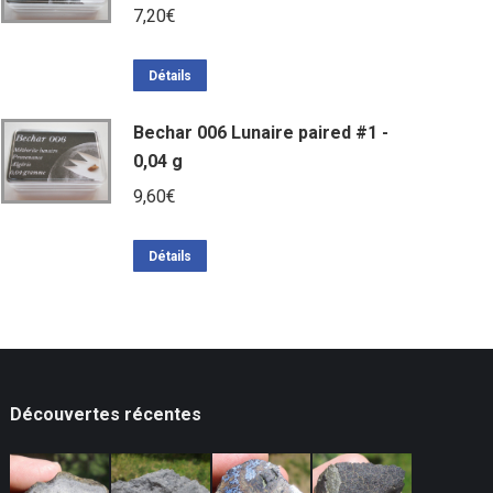
7,20
€
Détails
Bechar 006 Lunaire paired #1 -
0,04 g
9,60
€
Détails
Découvertes récentes