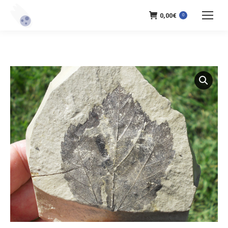
0,00
€
0