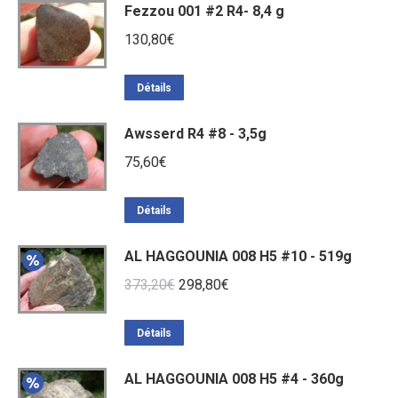
Fezzou 001 #2 R4- 8,4 g
130,80
€
Détails
Awsserd R4 #8 - 3,5g
75,60
€
Détails
AL HAGGOUNIA 008 H5 #10 - 519g
Le
Le
373,20
€
298,80
€
prix
prix
initial
actuel
Détails
était :
est :
AL HAGGOUNIA 008 H5 #4 - 360g
373,20€.
298,80€.