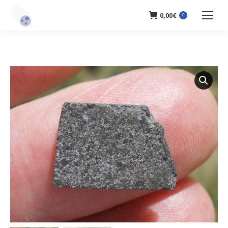
0,00
€
0