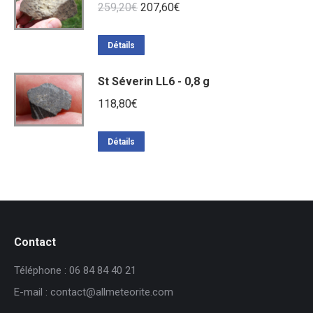
Le
Le
259,20
€
207,60
€
prix
prix
initial
actuel
Détails
était :
est :
St Séverin LL6 - 0,8 g
259,20€.
207,60€.
118,80
€
Détails
Contact
Téléphone : 06 84 84 40 21
E-mail : contact@allmeteorite.com