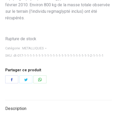
février 2010. Environ 800 kg de la masse totale observée
sur le terrain (l’individu regmaglypté inclus) ont été
récupérés.
Rupture de stock
Catégorie :
METALLIQUES
SKU:
dt-017-1-1-1-1-1-1-1-1-1-1-1-1-1-1-1-1-1-1-1-1-1-1-1-2-1-1-1-1
Partager ce produit
Partager
Partager
Partager
sur
sur
sur
Facebook
Twitter
WhatsApp
Description