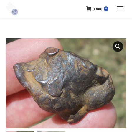
0,00
€
0