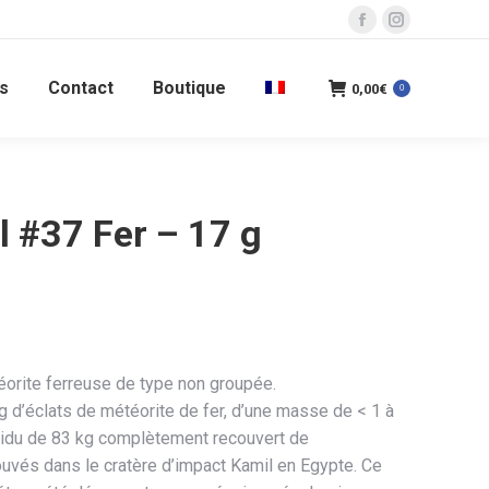
La
La
page
page
s
Contact
Boutique
Facebook
Instagram
0,00
€
0
s'ouvre
s'ouvre
dans
dans
une
une
nouvelle
nouvelle
l #37 Fer – 17 g
fenêtre
fenêtre
orite ferreuse de type non groupée.
g d’éclats de météorite de fer, d’une masse de < 1 à
ividu de 83 kg complètement recouvert de
ouvés dans le cratère d’impact Kamil en Egypte. Ce