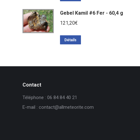
Gebel Kamil #6 Fer - 60,4 g
121,20
€
Détails
Contact
Téléphone : 06 84 84 40 21
E-mail : contact@allmeteorite.com