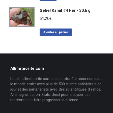
Gebel Kamil #4 Fer - 30,6 g
61,20
€
Ajouter au panier
Allmeteorite.com
Le site allmeteorite.com a une notoriété reconnue dans
le monde entier avec plus de 500 clients satisfaits à ce
jour et des partenariats avec des scientifiques (France,
Allemagne, Japon, États-Unis) pour analyser des
météorites et faire progresser la science.