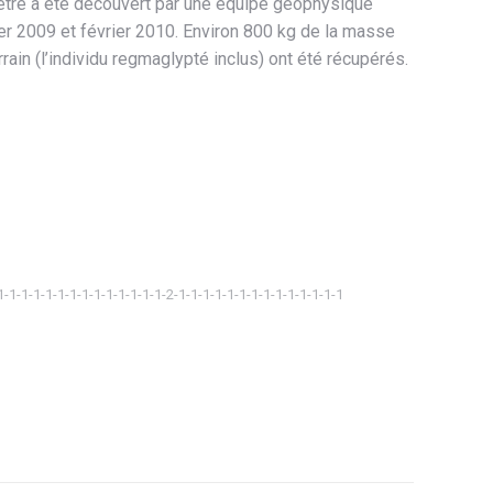
étre a été découvert par une équipe géophysique
ier 2009 et février 2010. Environ 800 kg de la masse
rrain (l’individu regmaglypté inclus) ont été récupérés.
1-1-1-1-1-1-1-1-1-1-1-1-1-1-2-1-1-1-1-1-1-1-1-1-1-1-1-1-1
ager
tsApp