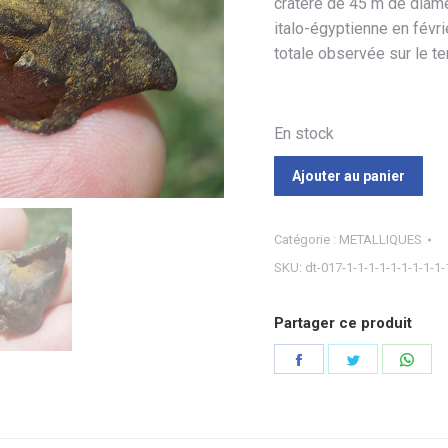
cratère de 45 m de diam
italo-égyptienne en févr
totale observée sur le te
En stock
Ajouter au panier
Catégorie :
METALLIQUES
SKU:
dt-017-1-1-1-1-1-1-1-1-1-
Partager ce produit
Partager
Partager
Part
sur
sur
sur
Facebook
Twitter
Wha