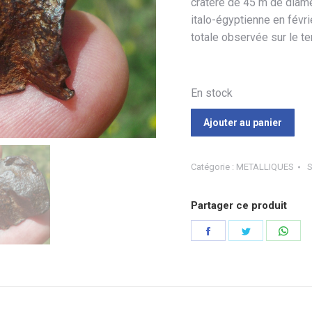
cratère de 45 m de diam
italo-égyptienne en févr
totale observée sur le te
En stock
Ajouter au panier
Catégorie :
METALLIQUES
Partager ce produit
Partager
Partager
Part
sur
sur
sur
Facebook
Twitter
Wha