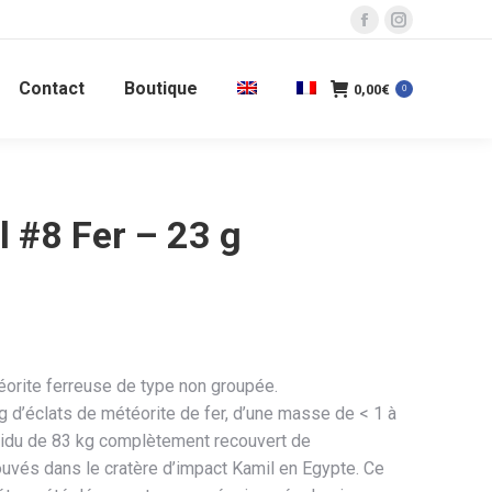
La
La
page
page
Contact
Boutique
Facebook
Instagram
0,00
€
0
s'ouvre
s'ouvre
dans
dans
une
une
nouvelle
nouvelle
 #8 Fer – 23 g
fenêtre
fenêtre
orite ferreuse de type non groupée.
g d’éclats de météorite de fer, d’une masse de < 1 à
ividu de 83 kg complètement recouvert de
ouvés dans le cratère d’impact Kamil en Egypte. Ce