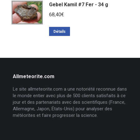
Gebel Kamil #7 Fer - 34 g
68,40
€
Détails
Allmeteorite.com
Le site allmeteorite.com a une notoriété reconnue dans
le monde entier avec plus de 500 clients satisfaits à ce
jour et des partenariats avec des scientifiques (France,
Allemagne, Japon, États-Unis) pour analyser des
météorites et faire progresser la science.