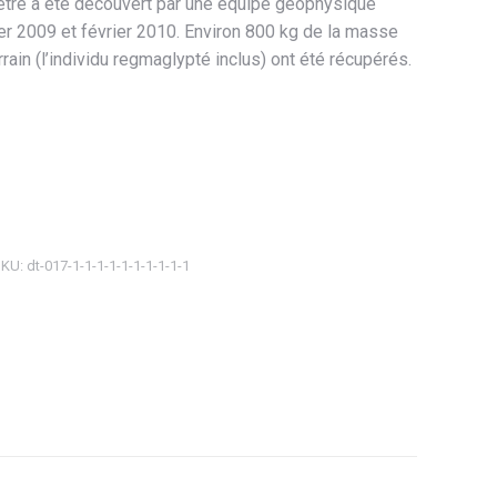
étre a été découvert par une équipe géophysique
ier 2009 et février 2010. Environ 800 kg de la masse
rrain (l’individu regmaglypté inclus) ont été récupérés.
SKU:
dt-017-1-1-1-1-1-1-1-1-1-1
ager
tsApp