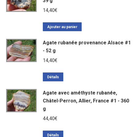
39 g
14,40
€
Ajouter au panier
Agate rubanée provenance Alsace #1
- 52 g
14,40
€
Détails
Agate avec améthyste rubanée,
Châtel-Perron, Allier, France #1 - 360
g
44,40
€
Détails