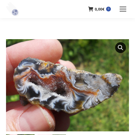
0,00
€
0