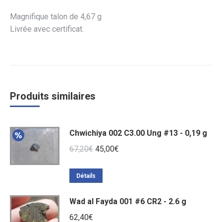
Magnifique talon de 4,67 g
Livrée avec certificat.
Produits similaires
Chwichiya 002 C3.00 Ung #13 - 0,19 g
Le
Le
67,20
€
45,00
€
prix
prix
initial
actuel
Détails
était :
est :
Wad al Fayda 001 #6 CR2 - 2.6 g
67,20€.
45,00€.
62,40
€