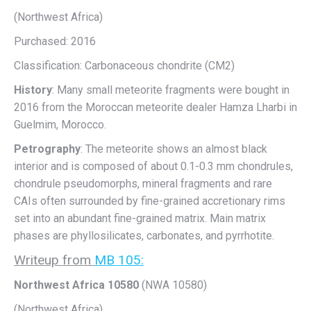
(Northwest Africa)
Purchased: 2016
Classification: Carbonaceous chondrite (CM2)
History
: Many small meteorite fragments were bought in
2016 from the Moroccan meteorite dealer Hamza Lharbi in
Guelmim, Morocco.
Petrography
: The meteorite shows an almost black
interior and is composed of about 0.1-0.3 mm chondrules,
chondrule pseudomorphs, mineral fragments and rare
CAIs often surrounded by fine-grained accretionary rims
set into an abundant fine-grained matrix. Main matrix
phases are phyllosilicates, carbonates, and pyrrhotite.
Writeup from
MB 105:
Northwest Africa 10580
(NWA 10580)
(Northwest Africa)