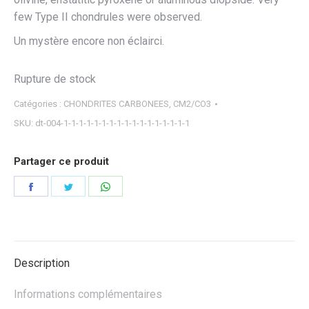
few Type II chondrules were observed.
Un mystère encore non éclairci.
Rupture de stock
Catégories :
CHONDRITES CARBONEES
,
CM2/CO3
SKU:
dt-004-1-1-1-1-1-1-1-1-1-1-1-1-1-1-1-1-1
Partager ce produit
Partager
Partager
Partager
sur
sur
sur
Facebook
Twitter
WhatsApp
Description
Informations complémentaires