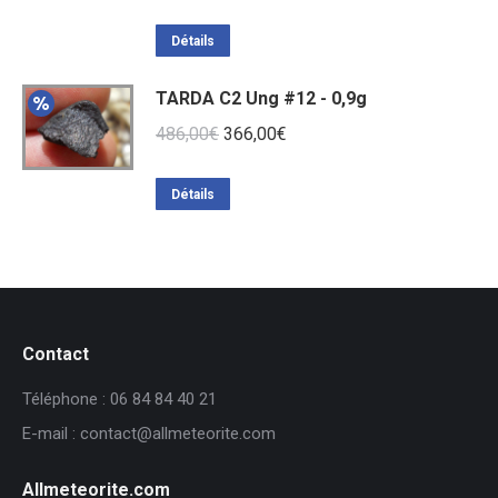
Détails
TARDA C2 Ung #12 - 0,9g
Le
Le
486,00
€
366,00
€
prix
prix
initial
actuel
Détails
était :
est :
486,00€.
366,00€.
Contact
Téléphone : 06 84 84 40 21
E-mail : contact@allmeteorite.com
Allmeteorite.com