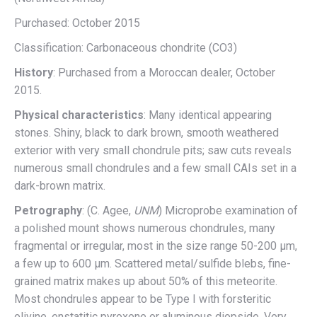
Purchased: October 2015
Classification: Carbonaceous chondrite (CO3)
History
: Purchased from a Moroccan dealer, October
2015.
Physical characteristics
: Many identical appearing
stones. Shiny, black to dark brown, smooth weathered
exterior with very small chondrule pits; saw cuts reveals
numerous small chondrules and a few small CAIs set in a
dark-brown matrix.
Petrography
: (C. Agee,
UNM
) Microprobe examination of
a polished mount shows numerous chondrules, many
fragmental or irregular, most in the size range 50-200 μm,
a few up to 600 μm. Scattered metal/sulfide blebs, fine-
grained matrix makes up about 50% of this meteorite.
Most chondrules appear to be Type I with forsteritic
olivine, enstatitic pyroxene or aluminous diopside. Very