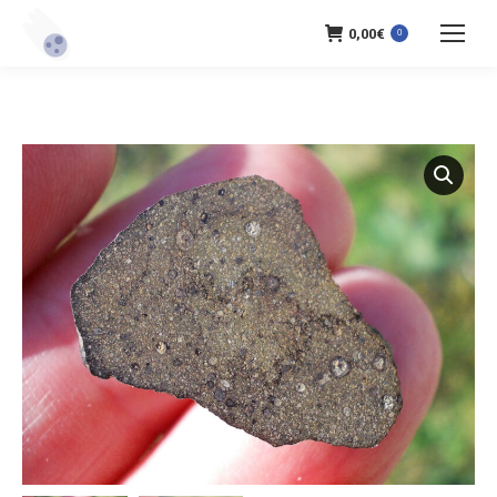
0,00
€
0