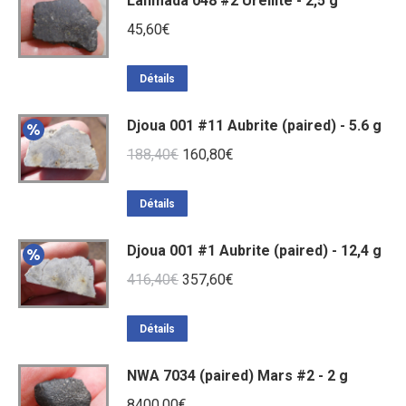
Lahmada 048 #2 Ureilite - 2,5 g
45,60
€
Détails
Djoua 001 #11 Aubrite (paired) - 5.6 g
Le
Le
188,40
€
160,80
€
prix
prix
initial
actuel
Détails
était :
est :
Djoua 001 #1 Aubrite (paired) - 12,4 g
188,40€.
160,80€.
Le
Le
416,40
€
357,60
€
prix
prix
initial
actuel
Détails
était :
est :
NWA 7034 (paired) Mars #2 - 2 g
416,40€.
357,60€.
8400,00
€