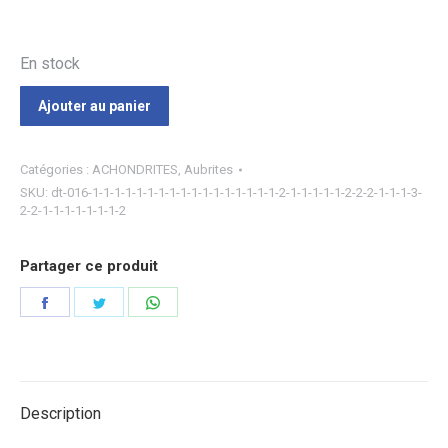
En stock
Ajouter au panier
Catégories :
ACHONDRITES
,
Aubrites
SKU:
dt-016-1-1-1-1-1-1-1-1-1-1-1-1-1-1-1-1-1-2-1-1-1-1-1-2-2-2-1-1-1-3-
2-2-1-1-1-1-1-1-1-2
Partager ce produit
Partager
Partager
Partager
sur
sur
sur
Facebook
Twitter
WhatsApp
Description