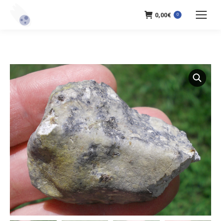
0,00
€
0