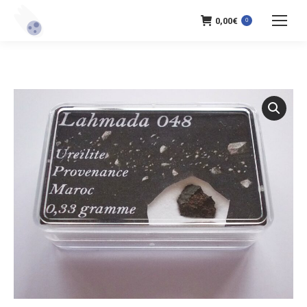
0,00
€
0