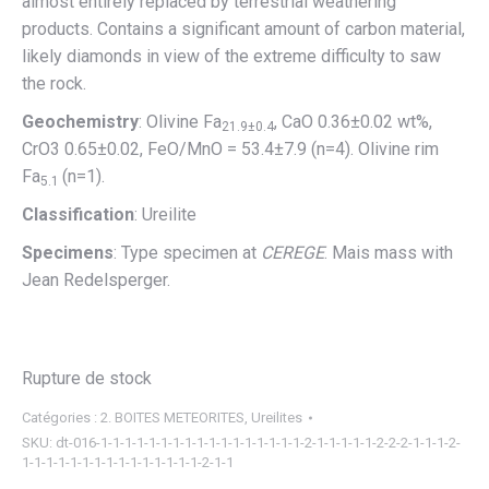
almost entirely replaced by terrestrial weathering
products. Contains a significant amount of carbon material,
likely diamonds in view of the extreme difficulty to saw
the rock.
Geochemistry
: Olivine Fa
, CaO 0.36±0.02 wt%,
21.9±0.4
CrO3 0.65±0.02, FeO/MnO = 53.4±7.9 (n=4). Olivine rim
Fa
(n=1).
5.1
Classification
: Ureilite
Specimens
: Type specimen at
CEREGE
. Mais mass with
Jean Redelsperger.
Rupture de stock
Catégories :
2. BOITES METEORITES
,
Ureilites
SKU:
dt-016-1-1-1-1-1-1-1-1-1-1-1-1-1-1-1-1-1-2-1-1-1-1-1-2-2-2-1-1-1-2-
1-1-1-1-1-1-1-1-1-1-1-1-1-1-1-2-1-1