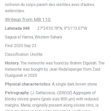
collision du corps parent des ureilites avec d’autres
astéroïdes.
Writeup from MB 110:
Lahmada 048
27°24’20.78″N, 9°51’13.07″W
Saguia el Hamra, Western Sahara
Find: 2020 Sep 23
Classification: Ureilite
History
: The meteorite was found by Brahim Elguirah. The
meteorite was bought by Jean Redelsperger from Zaid
Oualguirah in 2020.
Physical characteristics
: A single dark brown stone
Petrography
: (J. Gattacceca,
CEREGE
) Aggregate of
blocky olivine grains (grain size 800 µm) with reduced
margins. Metal, originally present along olivine rims, is