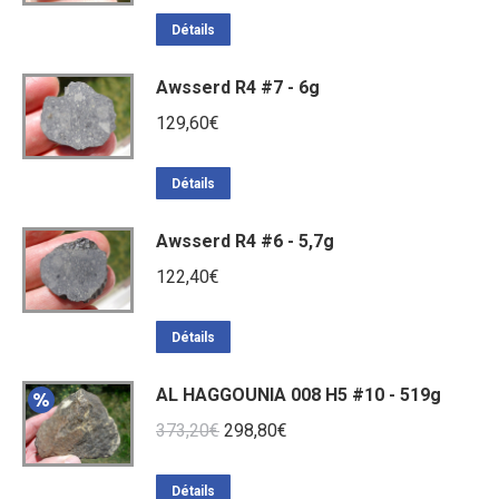
Détails
Awsserd R4 #7 - 6g
129,60
€
Détails
Awsserd R4 #6 - 5,7g
122,40
€
Détails
AL HAGGOUNIA 008 H5 #10 - 519g
Le
Le
373,20
€
298,80
€
prix
prix
initial
actuel
Détails