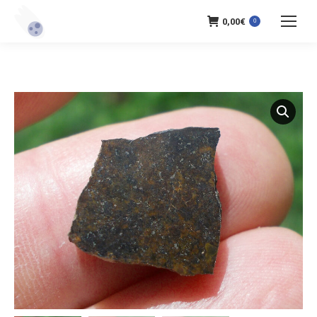
0,00
€
0