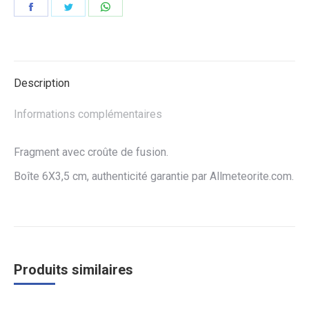
Partager
Partager
Partager
sur
sur
sur
Facebook
Twitter
WhatsApp
Description
Informations complémentaires
Fragment avec croûte de fusion.
Boîte 6X3,5 cm, authenticité garantie par Allmeteorite.com.
Produits similaires