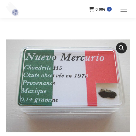
0,00
€
0