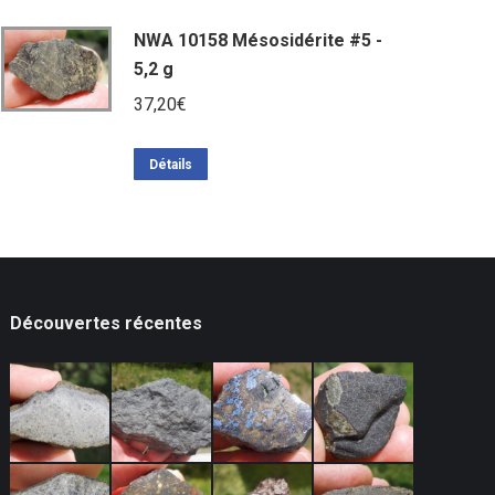
NWA 10158 Mésosidérite #5 -
5,2 g
37,20
€
Détails
Découvertes récentes