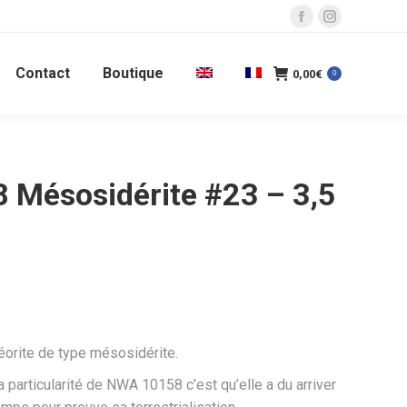
La
La
page
page
Contact
Boutique
Facebook
Instagram
0,00
€
0
s'ouvre
s'ouvre
dans
dans
une
une
nouvelle
nouvelle
Mésosidérite #23 – 3,5
fenêtre
fenêtre
rite de type mésosidérite.
la particularité de NWA 10158 c’est qu’elle a du arriver