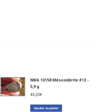
NWA 10158 Mésosidérite #12 -
5,9 g
43,20
€
Ajouter au panier