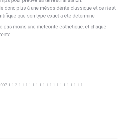
temps pour preuve sa terrestrialisation.
donc plus à une mésosidérite classique et ce n’est
ntifique que son type exact a été déterminé.
te pas moins une météorite esthétique, et chaque
rente.
-007-1-1-2-1-1-1-1-1-1-1-1-1-1-1-1-1-1-1-1-1-1-1
ager
tsApp