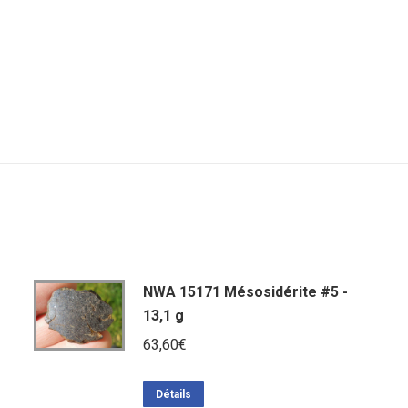
NWA 15171 Mésosidérite #5 -
13,1 g
63,60
€
Détails