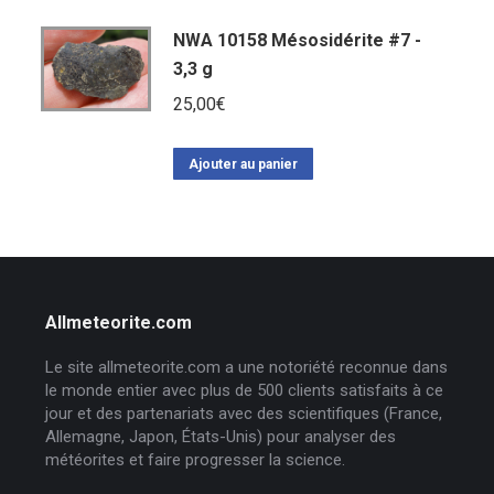
NWA 10158 Mésosidérite #7 -
3,3 g
25,00
€
Ajouter au panier
Allmeteorite.com
Le site allmeteorite.com a une notoriété reconnue dans
le monde entier avec plus de 500 clients satisfaits à ce
jour et des partenariats avec des scientifiques (France,
Allemagne, Japon, États-Unis) pour analyser des
météorites et faire progresser la science.