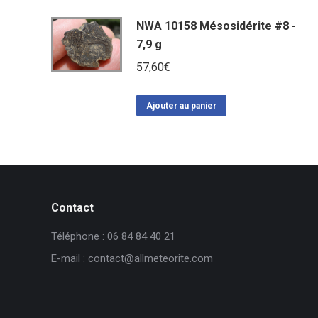
NWA 10158 Mésosidérite #8 -
7,9 g
57,60
€
Ajouter au panier
Contact
Téléphone : 06 84 84 40 21
E-mail : contact@allmeteorite.com