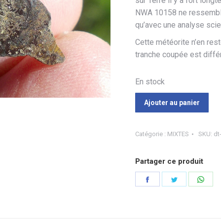
sur Terre il y a fort long
NWA 10158 ne ressemble 
qu’avec une analyse scie
Cette météorite n’en res
tranche coupée est diffé
En stock
Ajouter au panier
Catégorie :
MIXTES
SKU:
dt
Partager ce produit
Partager
Partager
Part
sur
sur
sur
Facebook
Twitter
Wha