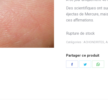
Des scientifiques ont su
éjectas de Mercure, mais 
ces affirmations.
Rupture de stock
Catégories :
ACHONDRITES
,
A
Partager ce produit
Partager
Partager
Part
sur
sur
sur
Facebook
Twitter
Wha