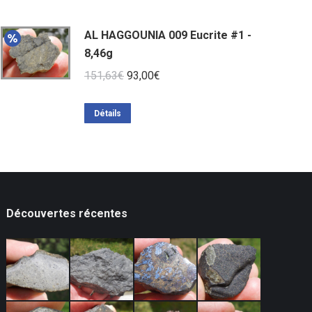
AL HAGGOUNIA 009 Eucrite #1 -
8,46g
Le
Le
151,63
€
93,00
€
prix
prix
initial
actuel
Détails
était :
est :
151,63€.
93,00€.
Découvertes récentes