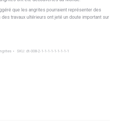
ggéré que les angrites pourraient représenter des
des travaux ultérieurs ont jeté un doute important sur
ngrites
SKU:
dt-008-2-1-1-1-1-1-1-1-1-1
ager
tsApp