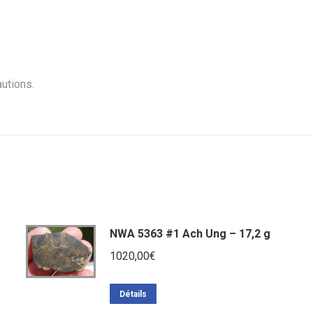
utions.
NWA 5363 #1 Ach Ung – 17,2 g
1020,00
€
Détails