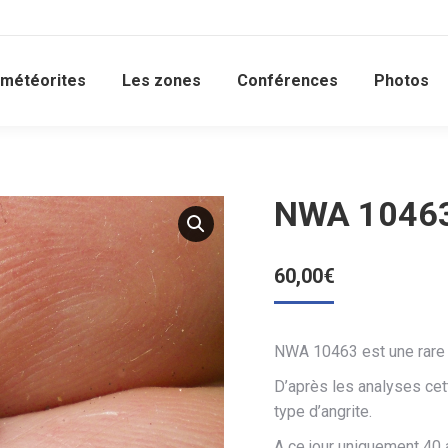
 météorites
Les zones
Conférences
Photos
NWA 10463 
60,00
€
NWA 10463 est une rare
D’après les analyses cet
type d’angrite.
A ce jour uniquement 40 