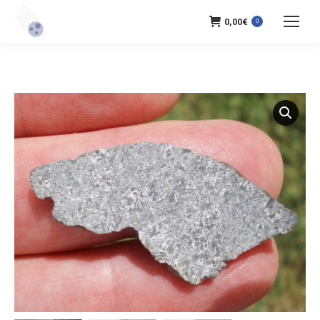
0,00
€
0