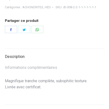
Catégories :
ACHONDRITES
,
HED
SKU:
dt-008-2-2-1-1-1-1-1-1-1
Partager ce produit
Partager
Partager
Partager
sur
sur
sur
Facebook
Twitter
WhatsApp
Description
Informations complémentaires
Magnifique tranche complète, subophitic texture.
Livrée avec certificat.