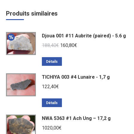
Produits similaires
Djoua 001 #11 Aubrite (paired) - 5.6 g
Le
Le
188,40
€
160,80
€
prix
prix
initial
actuel
Détails
était :
est :
TICHIYA 003 #4 Lunaire - 1,7 g
188,40€.
160,80€.
122,40
€
Détails
NWA 5363 #1 Ach Ung – 17,2 g
1020,00
€