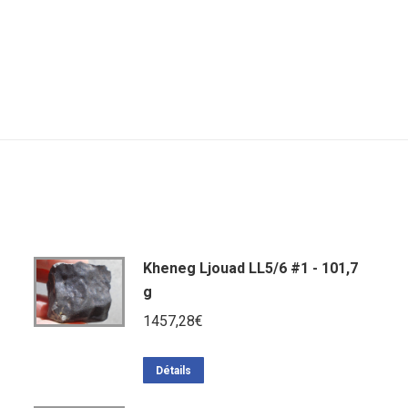
Kheneg Ljouad LL5/6 #1 - 101,7
g
1457,28
€
Détails