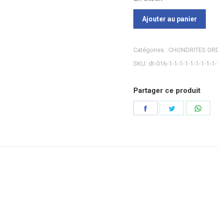
Ajouter au panier
Catégories :
CHONDRITES ORD
SKU:
dt-016-1-1-1-1-1-1-1-1-1-
Partager ce produit
Partager
Partager
Part
sur
sur
sur
Facebook
Twitter
Wha