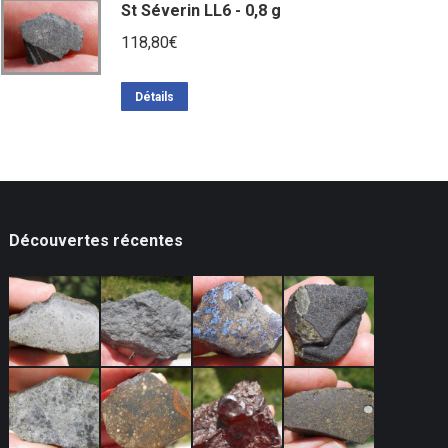
St Séverin LL6 - 0,8 g
118,80
€
Détails
Découvertes récentes