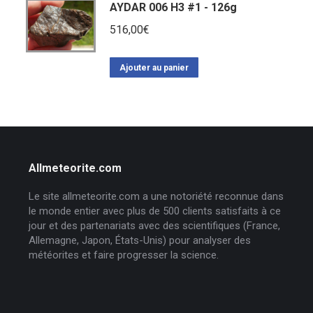
AYDAR 006 H3 #1 - 126g
516,00
€
Ajouter au panier
Allmeteorite.com
Le site allmeteorite.com a une notoriété reconnue dans
le monde entier avec plus de 500 clients satisfaits à ce
jour et des partenariats avec des scientifiques (France,
Allemagne, Japon, États-Unis) pour analyser des
météorites et faire progresser la science.