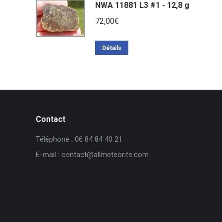
NWA 11881 L3 #1 - 12,8 g
72,00
€
Détails
Contact
Téléphone : 06 84 84 40 21
E-mail : contact@allmeteorite.com