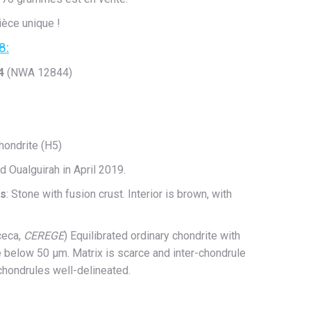
ièce unique !
8:
4
(NWA 12844)
chondrite (H5)
d Oualguirah in April 2019.
cs
: Stone with fusion crust. Interior is brown, with
cceca,
CEREGE
) Equilibrated ordinary chondrite with
 below 50 µm. Matrix is scarce and inter-chondrule
 chondrules well-delineated.