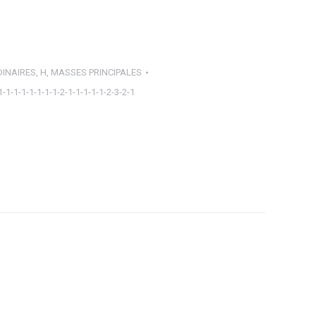
INAIRES
,
H
,
MASSES PRINCIPALES
1-1-1-1-1-1-1-1-2-1-1-1-1-1-2-3-2-1
ager
tsApp