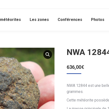
 météorites
Les zones
Conférences
Photos
NWA 12844
636,00
€
NWA 12844 est une belle
grammes.
Cette météorite possède 
La masse principale de 