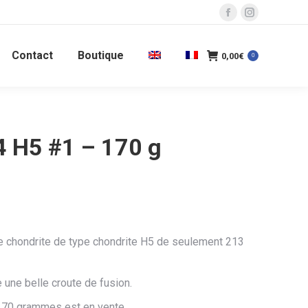
La
La
page
page
Contact
Boutique
Facebook
Instagram
0,00
€
0
s'ouvre
s'ouvre
dans
dans
une
une
nouvelle
nouvelle
 H5 #1 – 170 g
fenêtre
fenêtre
 chondrite de type chondrite H5 de seulement 213
une belle croute de fusion.
170 grammes est en vente.