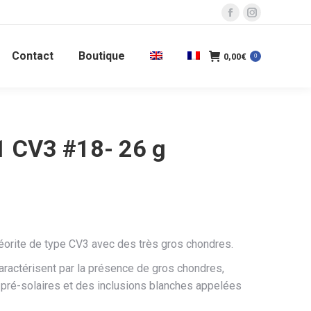
La
La
page
page
Contact
Boutique
Facebook
Instagram
0,00
€
0
s'ouvre
s'ouvre
dans
dans
une
une
nouvelle
nouvelle
 CV3 #18- 26 g
fenêtre
fenêtre
rite de type CV3 avec des très gros chondres.
ractérisent par la présence de gros chondres,
pré-solaires et des inclusions blanches appelées