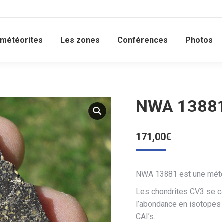
 météorites
Les zones
Conférences
Photos
NWA 13881
171,00
€
NWA 13881 est une météo
Les chondrites CV3 se ca
l’abondance en isotopes 
CAI’s.