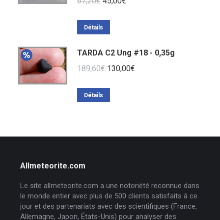
Le
Le
67,20
€
45,00
€
prix
prix
initial
actuel
Détails
était :
est :
TARDA C2 Ung #18 - 0,35g
67,20€.
45,00€.
Le
Le
189,60
€
130,00
€
prix
prix
initial
actuel
Détails
était :
est :
189,60€.
130,00€.
Allmeteorite.com
Le site allmeteorite.com a une notoriété reconnue dans
le monde entier avec plus de 500 clients satisfaits à ce
jour et des partenariats avec des scientifiques (France,
Allemagne, Japon, États-Unis) pour analyser des