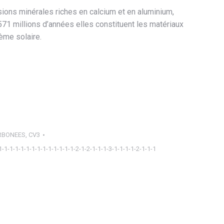
sions minérales riches en calcium et en aluminium,
571 millions d’années elles constituent les matériaux
ème solaire.
RBONEES
,
CV3
1-1-1-1-1-1-1-1-1-1-1-1-1-1-2-1-2-1-1-1-3-1-1-1-1-2-1-1-1
ager