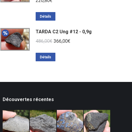
220,80
€
Détails
TARDA C2 Ung #12 - 0,9g
Le
Le
486,00
€
366,00
€
prix
prix
initial
actuel
Détails
était :
est :
486,00€.
366,00€.
Découvertes récentes