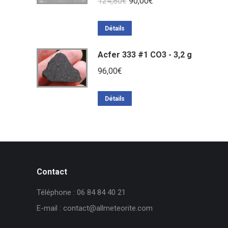
Le
Le
124,80
€
90,00
€
prix
prix
initial
actuel
Détails
était :
est :
Acfer 333 #1 CO3 - 3,2 g
124,80€.
90,00€.
96,00
€
Détails
Contact
Téléphone : 06 84 84 40 21
E-mail : contact@allmeteorite.com