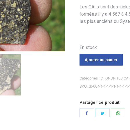
Les CAI’s sont des inclu
formées il y a 4 567 à 4 
les plus anciens du Syst
En stock
Ajouter au panier
Catégories :
CHONDRITES CA
SKU:
dt-004-1-1-1-1-1-1-1-1-1-
Partager ce produit
Partager
Partager
Part
sur
sur
sur