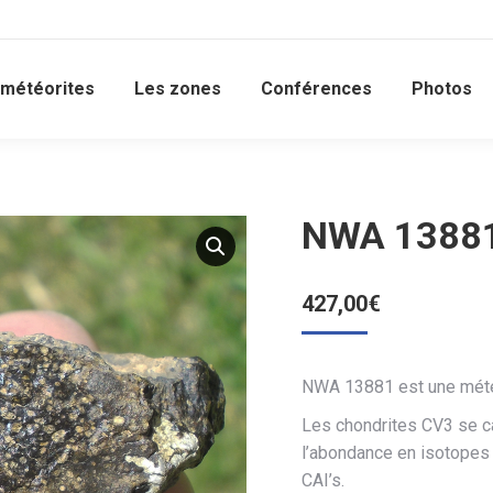
 météorites
Les zones
Conférences
Photos
NWA 13881
427,00
€
NWA 13881 est une météo
Les chondrites CV3 se ca
l’abondance en isotopes 
CAI’s.