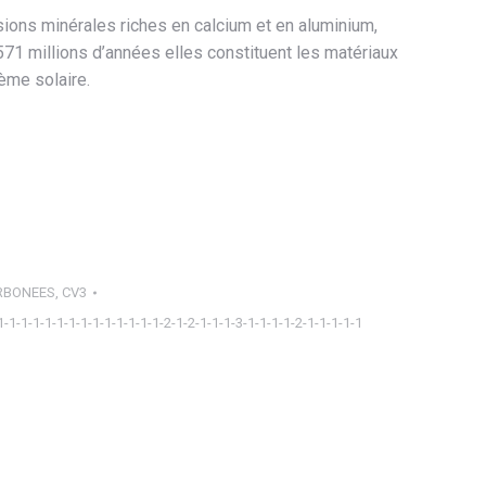
sions minérales riches en calcium et en aluminium,
571 millions d’années elles constituent les matériaux
ème solaire.
RBONEES
,
CV3
1-1-1-1-1-1-1-1-1-1-1-1-1-1-2-1-2-1-1-1-3-1-1-1-1-2-1-1-1-1-1
ager