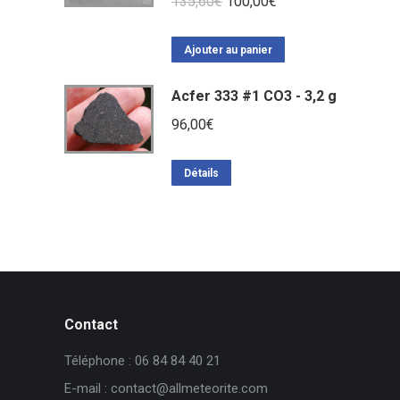
Le
Le
135,60
€
100,00
€
prix
prix
initial
actuel
Ajouter au panier
était :
est :
Acfer 333 #1 CO3 - 3,2 g
135,60€.
100,00€.
96,00
€
Détails
Contact
Téléphone : 06 84 84 40 21
E-mail : contact@allmeteorite.com