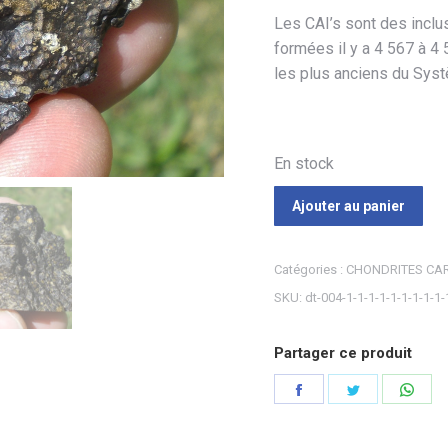
Les CAI’s sont des inclu
formées il y a 4 567 à 4 
les plus anciens du Syst
En stock
Ajouter au panier
Catégories :
CHONDRITES CA
SKU:
dt-004-1-1-1-1-1-1-1-1-1-
Partager ce produit
Partager
Partager
Part
sur
sur
sur