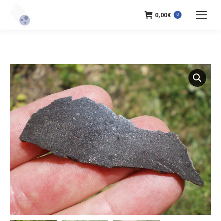
0,00
€
0