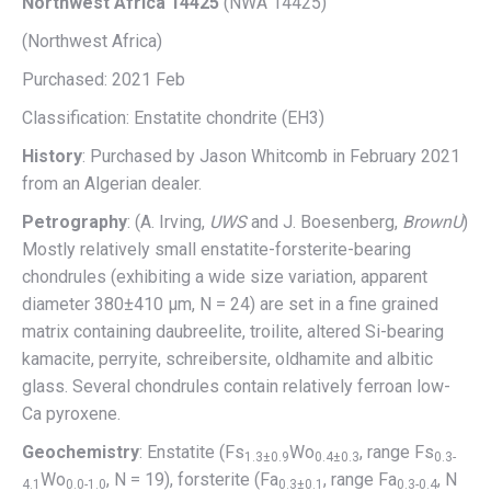
Northwest Africa 14425
(NWA 14425)
(Northwest Africa)
Purchased: 2021 Feb
Classification: Enstatite chondrite (EH3)
History
: Purchased by Jason Whitcomb in February 2021
from an Algerian dealer.
Petrography
: (A. Irving,
UWS
and J. Boesenberg,
BrownU
)
Mostly relatively small enstatite-forsterite-bearing
chondrules (exhibiting a wide size variation, apparent
diameter 380±410 µm, N = 24) are set in a fine grained
matrix containing daubreelite, troilite, altered Si-bearing
kamacite, perryite, schreibersite, oldhamite and albitic
glass. Several chondrules contain relatively ferroan low-
Ca pyroxene.
Geochemistry
: Enstatite (Fs
Wo
, range Fs
1.3±0.9
0.4±0.3
0.3-
Wo
, N = 19), forsterite (Fa
, range Fa
, N
4.1
0.0-1.0
0.3±0.1
0.3-0.4