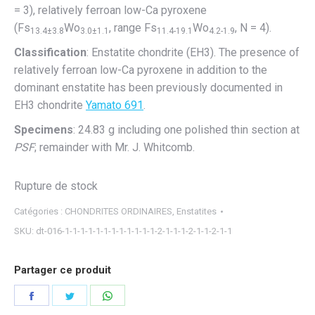
= 3), relatively ferroan low-Ca pyroxene
(Fs
Wo
, range Fs
Wo
, N = 4).
13.4±3.8
3.0±1.1
11.4-19.1
4.2-1.9
Classification
: Enstatite chondrite (EH3). The presence of
relatively ferroan low-Ca pyroxene in addition to the
dominant enstatite has been previously documented in
EH3 chondrite
Yamato 691
.
Specimens
: 24.83 g including one polished thin section at
PSF
; remainder with Mr. J. Whitcomb.
Rupture de stock
Catégories :
CHONDRITES ORDINAIRES
,
Enstatites
SKU:
dt-016-1-1-1-1-1-1-1-1-1-1-1-1-2-1-1-1-2-1-1-2-1-1
Partager ce produit
Partager
Partager
Partager