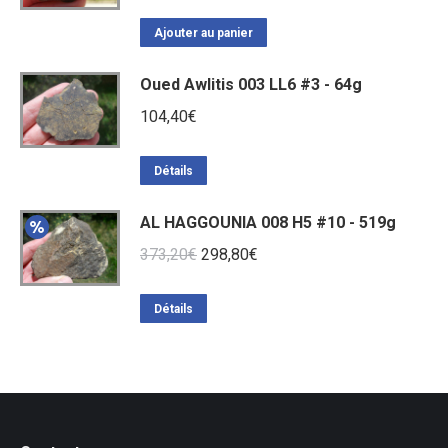
Ajouter au panier
Oued Awlitis 003 LL6 #3 - 64g
104,40
€
Détails
AL HAGGOUNIA 008 H5 #10 - 519g
Le
Le
373,20
€
298,80
€
prix
prix
initial
actuel
Détails
était :
est :
373,20€.
298,80€.