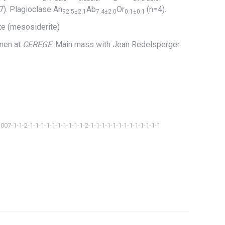
). Plagioclase An
Ab
Or
(n=4).
92.5±2.1
7.4±2.0
0.1±0.1
te (mesosiderite)
men at
CEREGE
. Main mass with Jean Redelsperger.
-007-1-1-2-1-1-1-1-1-1-1-1-1-1-2-1-1-1-1-1-1-1-1-1-1-1-1-1
ager
tsApp