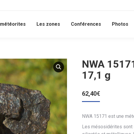
 météorites
Les zones
Conférences
Photos
NWA 15171
17,1 g
62,40
€
NWA 15171 est une météo
Les mésosidérites sont