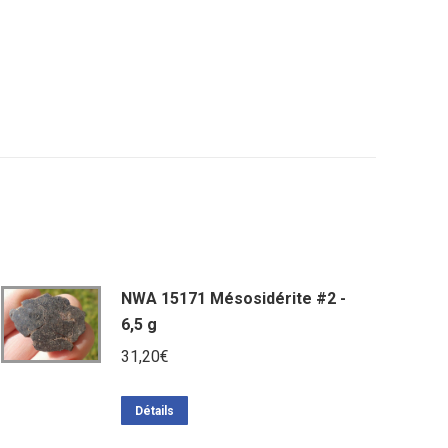
NWA 15171 Mésosidérite #2 -
6,5 g
31,20
€
Détails