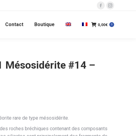
La
La
page
page
Contact
Boutique
Facebook
Instagram
0,00
€
0
s'ouvre
s'ouvre
dans
dans
une
une
nouvelle
nouvelle
 Mésosidérite #14 –
fenêtre
fenêtre
rite rare de type mésosidérite.
 des roches bréchiques contenant des composants