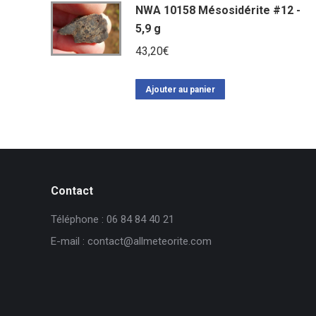
NWA 10158 Mésosidérite #12 -
5,9 g
43,20
€
Ajouter au panier
Contact
Téléphone : 06 84 84 40 21
E-mail : contact@allmeteorite.com