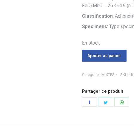
FeO/MnO = 26.4±4.9 (n=7
Classification
: Achondri
Specimens
: Type speci
En stock
Ajouter au panier
Catégorie :
MIXTES
SKU:
dt
Partager ce produit
Partager
Partager
Part
sur
sur
sur
Facebook
Twitter
Wha