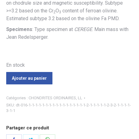
on chodrule size and magnetic susceptibility. Subtype
>=3.2 based on the Cr
O
content of ferroan olivine.
2
3
Estimated subtype 3.2 based on the olivine Fa PMD.
Specimens
: Type specimen at
CEREGE
. Main mass with
Jean Redelsperger.
En stock
Ajouter au panier
Catégories :
CHONDRITES ORDINAIRES
,
LL
SKU:
dt-016-1-1-1-1-1-1-1-1-1-1-1-1-1-1-1-1-1-2-1-1-1-1-1-2-3-2-1-1-1-1-
3-1-1
Partager ce produit
Partager
Partager
Partager