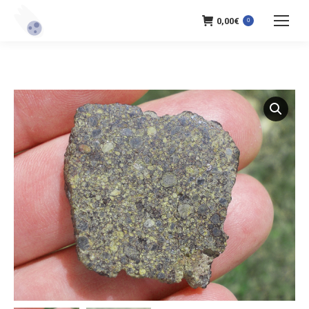
0,00
€
0