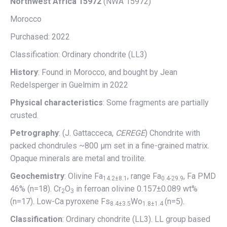
Northwest Africa 15972
(NWA 15972)
Morocco
Purchased: 2022
Classification: Ordinary chondrite (LL3)
History
: Found in Morocco, and bought by Jean
Redelsperger in Guelmim in 2022
Physical characteristics
: Some fragments are partially
crusted.
Petrography
: (J. Gattacceca,
CEREGE
) Chondrite with
packed chondrules ~800 µm set in a fine-grained matrix.
Opaque minerals are metal and troilite.
Geochemistry
: Olivine Fa
, range Fa
, Fa PMD
14.2±8.1
0.4-29.9
46% (n=18). Cr
O
in ferroan olivine 0.157±0.089 wt%
2
3
(n=17). Low-Ca pyroxene Fs
Wo
(n=5).
8.4±3.5
1.8±1.4
Classification
: Ordinary chondrite (LL3). LL group based