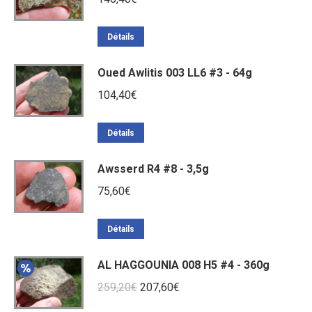
Détails
Oued Awlitis 003 LL6 #3 - 64g
104,40
€
Détails
Awsserd R4 #8 - 3,5g
75,60
€
Détails
AL HAGGOUNIA 008 H5 #4 - 360g
Le
Le
259,20
€
207,60
€
prix
prix