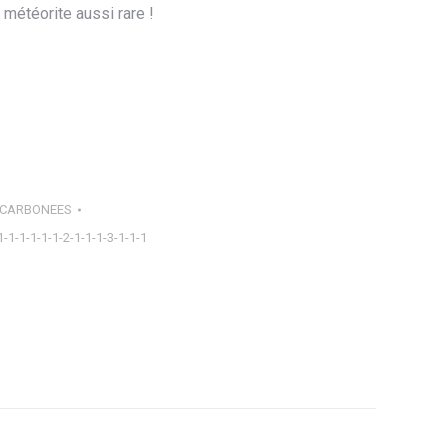
 météorite aussi rare !
 CARBONEES
1-1-1-1-1-1-2-1-1-1-3-1-1-1
ager
tsApp