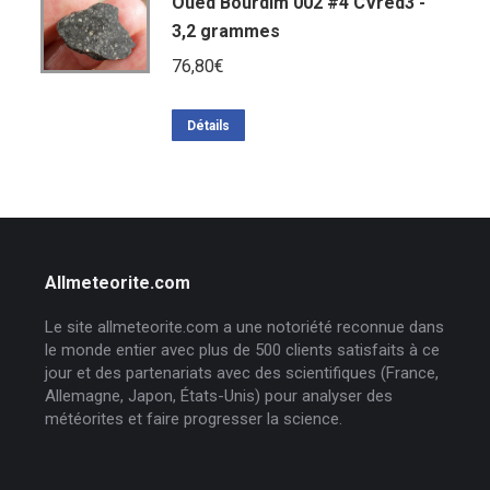
Oued Bourdim 002 #4 CVred3 -
3,2 grammes
76,80
€
Détails
Allmeteorite.com
Le site allmeteorite.com a une notoriété reconnue dans
le monde entier avec plus de 500 clients satisfaits à ce
jour et des partenariats avec des scientifiques (France,
Allemagne, Japon, États-Unis) pour analyser des
météorites et faire progresser la science.