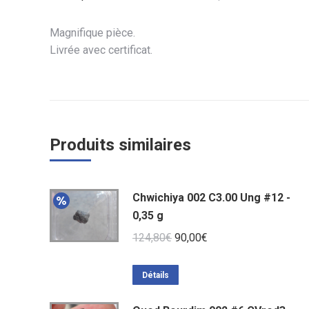
Magnifique pièce.
Livrée avec certificat.
Produits similaires
Chwichiya 002 C3.00 Ung #12 -
0,35 g
Le
Le
124,80
€
90,00
€
prix
prix
initial
actuel
Détails
était :
est :