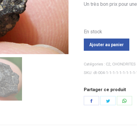
Un très bon prix pour une
En stock
Ajouter au panier
Catégories :
C2
,
CHONDRITES
SKU:
dt-004-1-1-1-1-1-1-1-1-1-
Partager ce produit
Partager
Partager
Part
sur
sur
sur
Facebook
Twitter
Wha