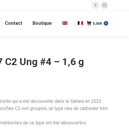
La
La
page
page
Contact
Boutique
Facebook
Instagram
0,00
€
0
s'ouvre
s'ouvre
dans
dans
une
une
nouvelle
nouvelle
C2 Ung #4 – 1,6 g
fenêtre
fenêtre
rite qui a été découverte dans le Sahara en 2023.
assifiée C2 non groupée, un type rare de carbonée très
 météorites de ce type ont été découvertes.