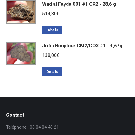
Wad al Fayda 001 #1 CR2 - 28,6 g
514,80
€
Détails
Jrifia Boujdour CM2/CO3 #1 - 4,67g
138,00
€
Détails
Contact
Téléphone : 06 84 84 40 21