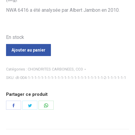
NWA 6416 a été analysée par Albert Jambon en 2010.
En stock
Ajouter au panier
Catégories :
CHONDRITES CARBONEES
,
CO3
SKU:
dt-004-1-1-1-1-1-1-1-1-1-1-1-1-1-1-1-1-1-1-1-1-1-1-1-2-1-1-1-1-1-1
Partager ce produit
Partager
Partager
Partager
sur
sur
sur
Facebook
Twitter
WhatsApp