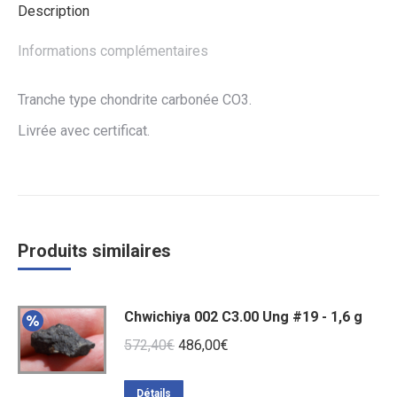
Description
Informations complémentaires
Tranche type chondrite carbonée CO3.
Livrée avec certificat.
Produits similaires
Chwichiya 002 C3.00 Ung #19 - 1,6 g
Le
Le
572,40
€
486,00
€
prix
prix
initial
actuel
Détails