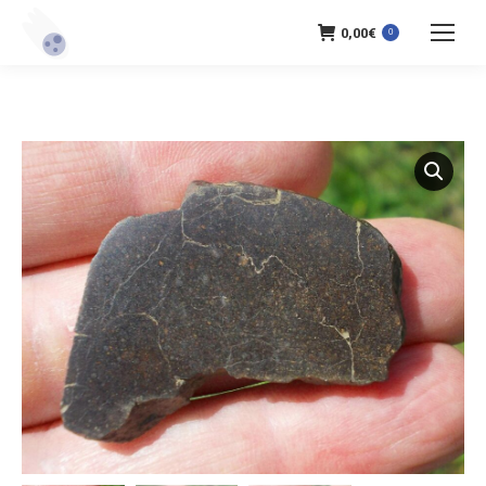
0,00
€
0