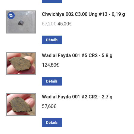
était :
est :
Chwichiya 002 C3.00 Ung #13 - 0,19 g
572,40€.
486,00€.
Le
Le
67,20
€
45,00
€
prix
prix
initial
actuel
Détails
était :
est :
Wad al Fayda 001 #5 CR2 - 5.8 g
67,20€.
45,00€.
124,80
€
Détails
Wad al Fayda 001 #2 CR2 - 2,7 g
57,60
€
Détails