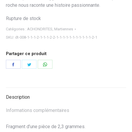
roche nous raconte une histoire passionnante.
Rupture de stock
Catégories :
ACHONDRITES
,
Martiennes
SKU:
dt-008-1-1-1-2-1-1-1-2-2-1-1-1-1-1-1-1-1-1-1-1-2-1
Partager ce produit
Partager
Partager
Partager
sur
sur
sur
Facebook
Twitter
WhatsApp
Description
Informations complémentaires
Fragment d’une pièce de 2,3 grammes.