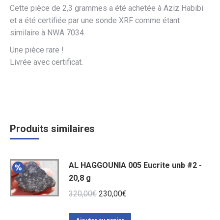
Cette pièce de 2,3 grammes a été achetée à Aziz Habibi
et a été certifiée par une sonde XRF comme étant
similaire à NWA 7034.
Une pièce rare !
Livrée avec certificat.
Produits similaires
AL HAGGOUNIA 005 Eucrite unb #2 -
20,8 g
Le
Le
320,00
€
230,00
€
prix
prix