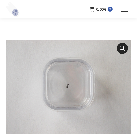
0,00
€
0