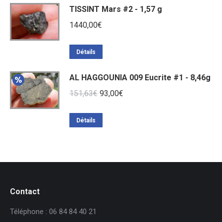
TISSINT Mars #2 - 1,57 g
1440,00
€
Détails
AL HAGGOUNIA 009 Eucrite #1 - 8,46g
Le
Le
151,63
€
93,00
€
prix
prix
initial
actuel
Détails
était :
est :
151,63€.
93,00€.
Contact
Téléphone : 06 84 84 40 21