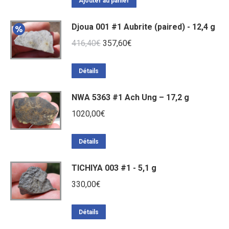
initial
actuel
Ajouter au panier
était :
est :
Djoua 001 #1 Aubrite (paired) - 12,4 g
320,00€.
230,00€.
Le
Le
416,40
€
357,60
€
prix
prix
initial
actuel
Détails
était :
est :
NWA 5363 #1 Ach Ung – 17,2 g
416,40€.
357,60€.
1020,00
€
Détails
TICHIYA 003 #1 - 5,1 g
330,00
€
Détails