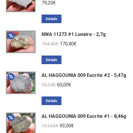
79,20
€
Détails
NWA 11273 #1 Lunaire - 2,7g
Le
Le
194,40
€
170,40
€
prix
prix
initial
actuel
Détails
était :
est :
AL HAGGOUNIA 009 Eucrite #2 - 5,47g
194,40€.
170,40€.
Le
Le
95,04
€
60,00
€
prix
prix
initial
actuel
Détails
était :
est :
AL HAGGOUNIA 009 Eucrite #1 - 8,46g
95,04€.
60,00€.
Le
Le
151,63
€
93,00
€