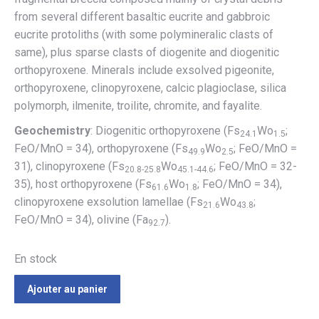
from several different basaltic eucrite and gabbroic
eucrite protoliths (with some polymineralic clasts of
same), plus sparse clasts of diogenite and diogenitic
orthopyroxene. Minerals include exsolved pigeonite,
orthopyroxene, clinopyroxene, calcic plagioclase, silica
polymorph, ilmenite, troilite, chromite, and fayalite.
Geochemistry
: Diogenitic orthopyroxene (Fs
Wo
;
24.1
1.5
FeO/MnO = 34), orthopyroxene (Fs
Wo
; FeO/MnO =
49.9
2.5
31), clinopyroxene (Fs
Wo
; FeO/MnO = 32-
20.8-25.8
45.1-44.6
35), host orthopyroxene (Fs
Wo
; FeO/MnO = 34),
61.6
1.8
clinopyroxene exsolution lamellae (Fs
Wo
;
21.6
43.8
FeO/MnO = 34), olivine (Fa
).
92.7
En stock
Ajouter au panier