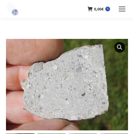
0,00
€
0