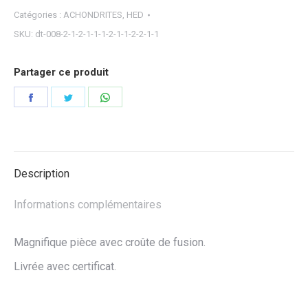
Catégories :
ACHONDRITES
,
HED
SKU:
dt-008-2-1-2-1-1-1-2-1-1-2-2-1-1
Partager ce produit
Partager
Partager
Partager
sur
sur
sur
Facebook
Twitter
WhatsApp
Description
Informations complémentaires
Magnifique pièce avec croûte de fusion.
Livrée avec certificat.