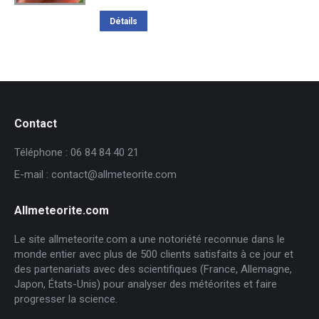
prix
prix
initial
actuel
Détails
était :
est :
151,63€.
93,00€.
Contact
Téléphone : 06 84 84 40 21
E-mail : contact@allmeteorite.com
Allmeteorite.com
Le site allmeteorite.com a une notoriété reconnue dans le
monde entier avec plus de 500 clients satisfaits à ce jour et
des partenariats avec des scientifiques (France, Allemagne,
Japon, États-Unis) pour analyser des météorites et faire
progresser la science.