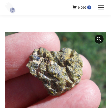
0,00
€
0