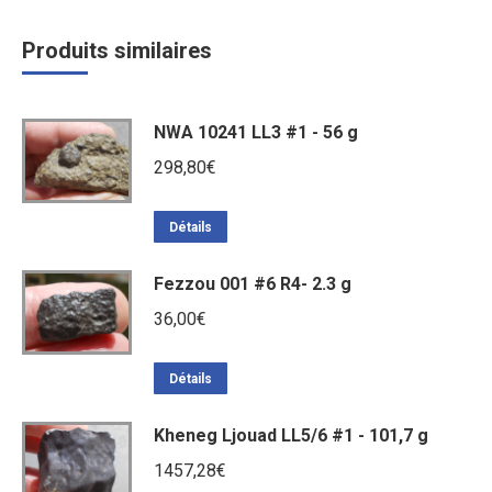
Produits similaires
NWA 10241 LL3 #1 - 56 g
298,80
€
Détails
Fezzou 001 #6 R4- 2.3 g
36,00
€
Détails
Kheneg Ljouad LL5/6 #1 - 101,7 g
1457,28
€