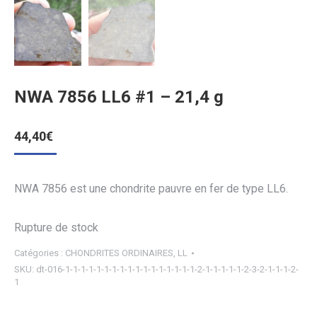
NWA 7856 LL6 #1 – 21,4 g
44,40
€
NWA 7856 est une chondrite pauvre en fer de type LL6.
Rupture de stock
Catégories :
CHONDRITES ORDINAIRES
,
LL
SKU:
dt-016-1-1-1-1-1-1-1-1-1-1-1-1-1-1-1-1-1-2-1-1-1-1-1-2-3-2-1-1-1-2-
1