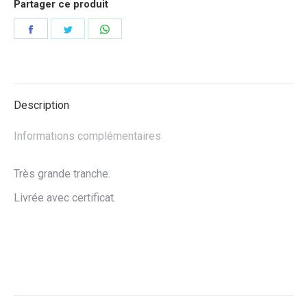
Partager ce produit
Partager
Partager
Partager
sur
sur
sur
Facebook
Twitter
WhatsApp
Description
Informations complémentaires
Très grande tranche.
Livrée avec certificat.