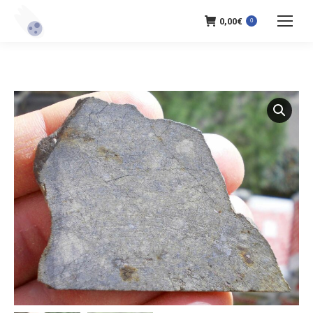
0,00
€
0