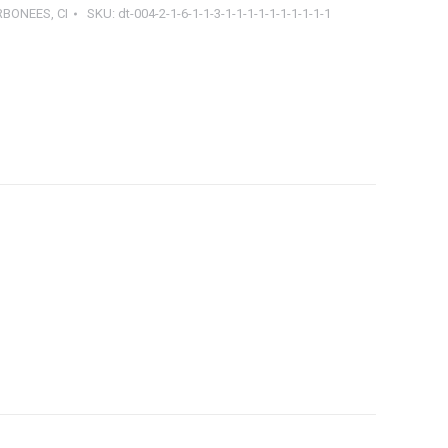
RBONEES
,
CI
SKU:
dt-004-2-1-6-1-1-3-1-1-1-1-1-1-1-1-1-1
ager
tsApp