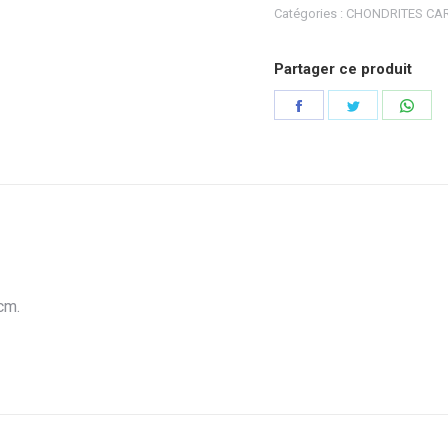
Catégories :
CHONDRITES CA
Partager ce produit
Partager
Partager
Part
sur
sur
sur
Facebook
Twitter
Wha
cm.