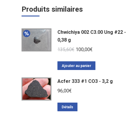
Produits similaires
Chwichiya 002 C3.00 Ung #22 -
0,38 g
Le
Le
135,60
€
100,00
€
prix
prix
initial
actuel
Ajouter au panier
était :
est :
Acfer 333 #1 CO3 - 3,2 g
135,60€.
100,00€.
96,00
€
Détails