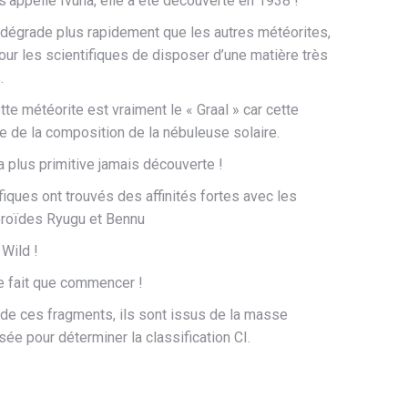
s’appelle Ivuna, elle a été découverte en 1938 !
 dégrade plus rapidement que les autres météorites,
our les scientifiques de disposer d’une matière très
.
tte météorite est vraiment le « Graal » car cette
he de la composition de la nébuleuse solaire.
 la plus primitive jamais découverte !
iques ont trouvés des affinités fortes avec les
éroïdes Ryugu et Bennu
Wild !
ne fait que commencer !
é de ces fragments, ils sont issus de la masse
ysée pour déterminer la classification CI.