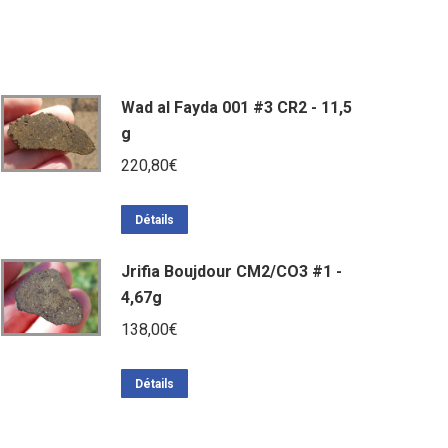
Wad al Fayda 001 #3 CR2 - 11,5
g
220,80
€
Détails
Jrifia Boujdour CM2/CO3 #1 -
4,67g
138,00
€
Détails