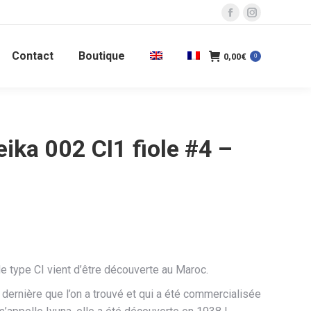
La
La
page
page
Contact
Boutique
Facebook
Instagram
0,00
€
0
s'ouvre
s'ouvre
dans
dans
une
une
nouvelle
nouvelle
ika 002 CI1 fiole #4 –
fenêtre
fenêtre
e type CI vient d’être découverte au Maroc.
la dernière que l’on a trouvé et qui a été commercialisée