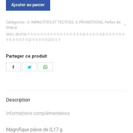
Ajouter au panier
Catégories :
3. IMPACTITES ET TECTITES
,
6. PROMOTIONS
,
Perles de
Wabar
SKU:
dt-016-1-1-1-1-1-1-1-1-1-1-1-1-1-1-1-1-1-2-1-1-1-1-1-2-1-1-1-1-1-1-
1-1-1-1-1-1-1-2-1-1-1-1-1-2-2-1-1
Partager ce produit
Partager
Partager
Partager
sur
sur
sur
Facebook
Twitter
WhatsApp
Description
Informations complémentaires
Magnifique pièce de 0,17 g.