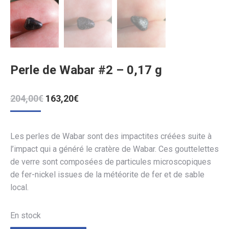
Perle de Wabar #2 – 0,17 g
Le
Le
204,00
€
163,20
€
prix
prix
initial
actuel
était :
est :
Les perles de Wabar sont des impactites créées suite à
204,00€.
163,20€.
l’impact qui a généré le cratère de Wabar. Ces gouttelettes
de verre sont composées de particules microscopiques
de fer-nickel issues de la météorite de fer et de sable
local.
En stock