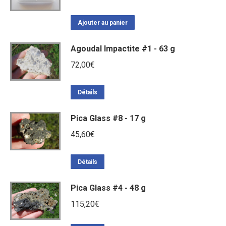
Ajouter au panier
Agoudal Impactite #1 - 63 g
72,00
€
Détails
Pica Glass #8 - 17 g
45,60
€
Détails
Pica Glass #4 - 48 g
115,20
€