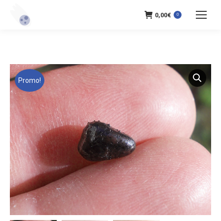
0,00
€
0
Promo!