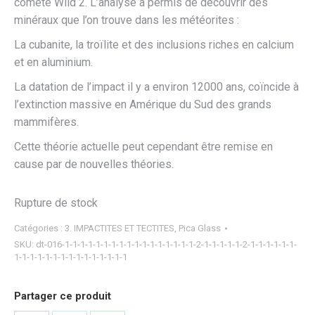
comète Wild 2. L’analyse a permis de découvrir des
minéraux que l’on trouve dans les météorites :
La cubanite, la troïlite et des inclusions riches en calcium
et en aluminium.
La datation de l’impact il y a environ 12000 ans, coïncide à
l’extinction massive en Amérique du Sud des grands
mammifères.
Cette théorie actuelle peut cependant être remise en
cause par de nouvelles théories.
Rupture de stock
Catégories :
3. IMPACTITES ET TECTITES
,
Pica Glass
SKU:
dt-016-1-1-1-1-1-1-1-1-1-1-1-1-1-1-1-1-1-2-1-1-1-1-1-2-1-1-1-1-1-1-
1-1-1-1-1-1-1-1-1-1-1-1-1-1-1
Partager ce produit