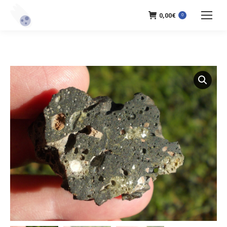
0,00
€
0