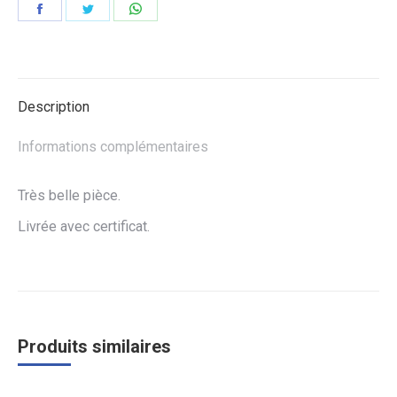
Partager
Partager
Partager
sur
sur
sur
Facebook
Twitter
WhatsApp
Description
Informations complémentaires
Très belle pièce
.
Livrée avec certificat.
Produits similaires