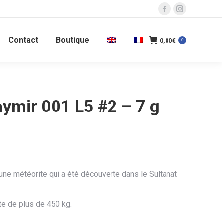
La
La
page
page
Contact
Boutique
Facebook
Instagram
0,00
€
0
s'ouvre
s'ouvre
dans
dans
une
une
nouvelle
nouvelle
aymir 001 L5 #2 – 7 g
fenêtre
fenêtre
une météorite qui a été découverte dans le Sultanat
te de plus de 450 kg.