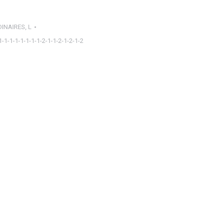
INAIRES
,
L
1-1-1-1-1-1-1-1-2-1-1-2-1-2-1-2
ager
tsApp