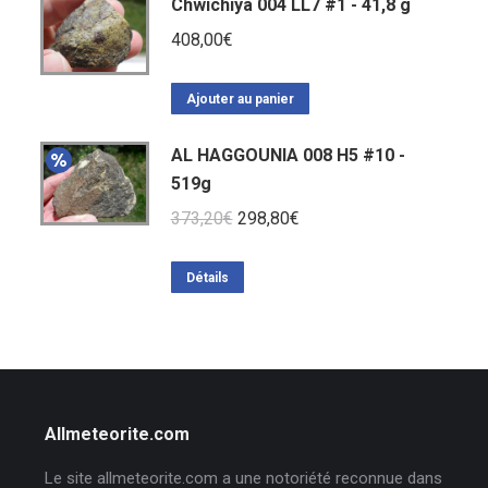
Chwichiya 004 LL7 #1 - 41,8 g
408,00
€
Ajouter au panier
AL HAGGOUNIA 008 H5 #10 -
519g
Le
Le
373,20
€
298,80
€
prix
prix
initial
actuel
Détails
était :
est :
373,20€.
298,80€.
Allmeteorite.com
Le site allmeteorite.com a une notoriété reconnue dans