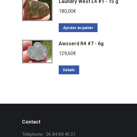
Laundry West L4 #1 - 15 g
180,00
€
Ajouter au panier
Awsserd R4 #7 - 6g
129,60
€
Détails
Contact
Téléphone : 06 84 84 40 21