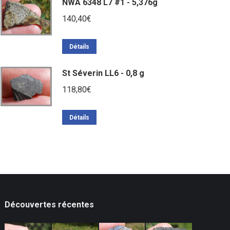
NWA 6348 L7 #1 - 5,376g
140,40
€
Détails
St Séverin LL6 - 0,8 g
118,80
€
Détails
Découvertes récentes