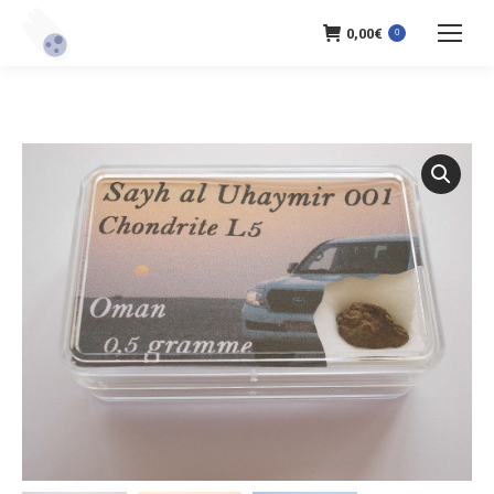
0,00
€
0