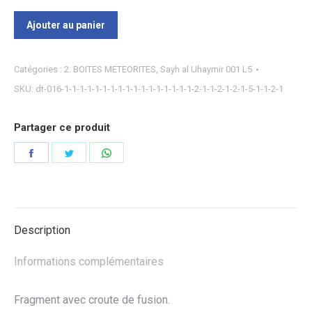
Ajouter au panier
Catégories :
2. BOITES METEORITES
,
Sayh al Uhaymir 001 L5
SKU:
dt-016-1-1-1-1-1-1-1-1-1-1-1-1-1-1-1-1-1-2-1-1-2-1-2-1-5-1-1-2-1
Partager ce produit
Partager
Partager
Partager
sur
sur
sur
Facebook
Twitter
WhatsApp
Description
Informations complémentaires
Fragment avec croute de fusion.