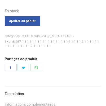
En stock
Ajouter au panier
Catégories :
CHUTES OBSERVEES
,
METALLIQUES
SKU:
dt-017-1-1-1-1-1-1-1-1-1-1-1-1-1-1-1-1-1-1-1-1-1-1-1-2-1-1-1-1-1-1-
1-1-1-1-1-1-1-1-1-1-2-1-1-1-1-1-1-1
Partager ce produit
Partager
Partager
Partager
sur
sur
sur
Facebook
Twitter
WhatsApp
Description
Informations complémentaires