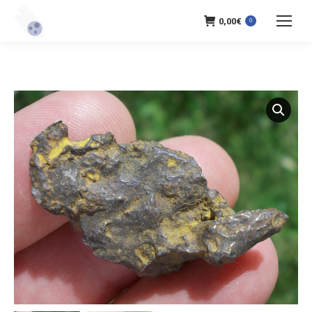
0,00
€
0