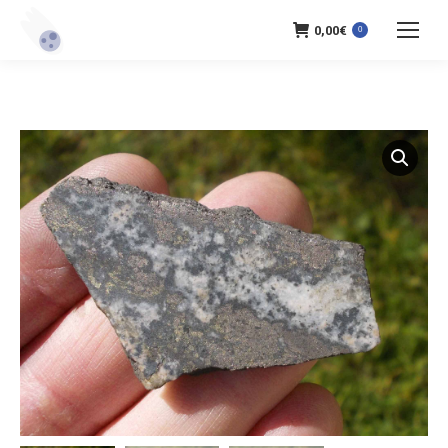
0,00
€
0