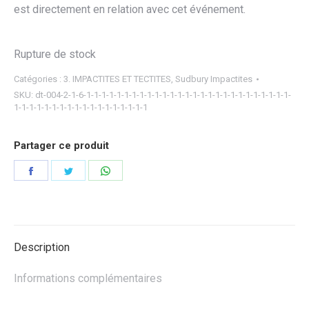
est directement en relation avec cet événement.
Rupture de stock
Catégories :
3. IMPACTITES ET TECTITES
,
Sudbury Impactites
SKU:
dt-004-2-1-6-1-1-1-1-1-1-1-1-1-1-1-1-1-1-1-1-1-1-1-1-1-1-1-1-1-1-1-
1-1-1-1-1-1-1-1-1-1-1-1-1-1-1-1-1-1
Partager ce produit
Partager
Partager
Partager
sur
sur
sur
Facebook
Twitter
WhatsApp
Description
Informations complémentaires