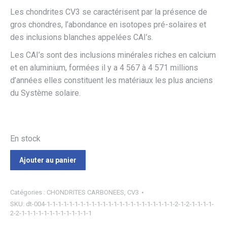
Les chondrites CV3 se caractérisent par la présence de
gros chondres, l’abondance en isotopes pré-solaires et
des inclusions blanches appelées CAI’s.
Les CAI’s sont des inclusions minérales riches en calcium
et en aluminium, formées il y a 4 567 à 4 571 millions
d’années elles constituent les matériaux les plus anciens
du Système solaire.
En stock
Ajouter au panier
Catégories :
CHONDRITES CARBONEES
,
CV3
SKU:
dt-004-1-1-1-1-1-1-1-1-1-1-1-1-1-1-1-1-1-1-1-1-1-1-1-2-1-2-1-1-1-1-
2-2-1-1-1-1-1-1-1-1-1-1-1-1-1