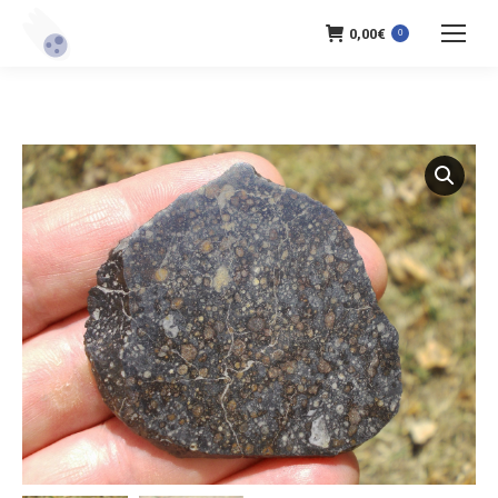
0,00
€
0