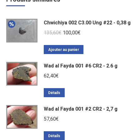
Chwichiya 002 C3.00 Ung #22 - 0,38 g
Le
Le
135,60
€
100,00
€
prix
prix
initial
actuel
Ajouter au panier
était :
est :
Wad al Fayda 001 #6 CR2 - 2.6 g
135,60€.
100,00€.
62,40
€
Détails
Wad al Fayda 001 #2 CR2 - 2,7 g
57,60
€
Détails