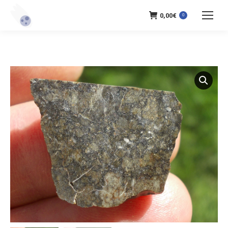
0,00
€
0