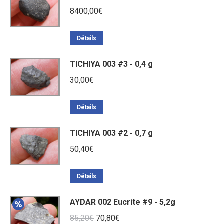
8400,00
€
Détails
TICHIYA 003 #3 - 0,4 g
30,00
€
Détails
TICHIYA 003 #2 - 0,7 g
50,40
€
Détails
AYDAR 002 Eucrite #9 - 5,2g
Le
Le
85,20
€
70,80
€