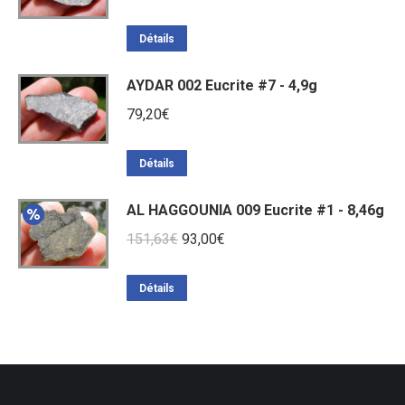
prix
prix
initial
actuel
Détails
était :
est :
AYDAR 002 Eucrite #7 - 4,9g
85,20€.
70,80€.
79,20
€
Détails
AL HAGGOUNIA 009 Eucrite #1 - 8,46g
Le
Le
151,63
€
93,00
€
prix
prix
initial
actuel
Détails
était :
est :
151,63€.
93,00€.