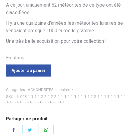
A ce jour, uniquement 52 météorites de ce type ont été
classifiées.
Il y a une quinzaine d’années les météorites lunaires se
vendaient presque 1000 euros le gramme !
Une très belle acquisition pour votre collection !
En stock
Ajouter au panier
Catégories :
ACHONDRITES
,
Lunaires
SKU:
dt-008-1-1-1-1-2-2-1-2-2-1-1-1-1-1-1-1-1-1-1-2-2-1-1-1-1-1-1-1-1-1-
1-1-1-1-1-1-1-1-1-1-1-1-1-1-1-1-1-1
Partager ce produit
Partager
Partager
Partager