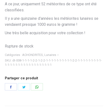
A ce jour, uniquement 52 météorites de ce type ont été
classifiées.
Il y a une quinzaine d’années les météorites lunaires se
vendaient presque 1000 euros le gramme !
Une très belle acquisition pour votre collection !
Rupture de stock
Catégories :
ACHONDRITES
,
Lunaires
SKU:
dt-008-1-1-1-1-2-2-1-2-2-1-1-1-1-1-1-1-1-1-1-2-2-1-1-1-1-1-1-1-1-1-
1-1-1-1-1-1-1-1-1-1-1-1-1-1-1-1-1-1
Partager ce produit
Partager
Partager
Partager
sur
sur
sur
Facebook
Twitter
WhatsApp