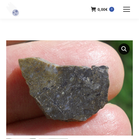
0,00
€
0