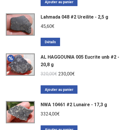
Ajouter au panier
Lahmada 048 #2 Ureilite - 2,5 g
45,60
€
Détails
AL HAGGOUNIA 005 Eucrite unb #2 -
20,8 g
Le
Le
320,00
€
230,00
€
prix
prix
initial
actuel
Ajouter au panier
était :
est :
NWA 10461 #2 Lunaire - 17,3 g
320,00€.
230,00€.
3324,00
€
Ajouter au panier