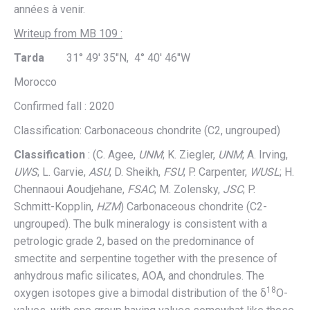
années à venir.
Writeup from MB 109 :
Tarda
31° 49′ 35″N, 4° 40′ 46″W
Morocco
Confirmed fall : 2020
Classification: Carbonaceous chondrite (C2, ungrouped)
Classification
: (C. Agee,
UNM
; K. Ziegler,
UNM
; A. Irving,
UWS
; L. Garvie,
ASU
; D. Sheikh,
FSU
; P. Carpenter,
WUSL
; H.
Chennaoui Aoudjehane,
FSAC
; M. Zolensky,
JSC
; P.
Schmitt-Kopplin,
HZM
) Carbonaceous chondrite (C2-
ungrouped). The bulk mineralogy is consistent with a
petrologic grade 2, based on the predominance of
smectite and serpentine together with the presence of
anhydrous mafic silicates, AOA, and chondrules. The
18
oxygen isotopes give a bimodal distribution of the δ
O-