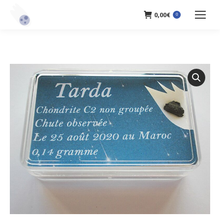
0,00
€
0