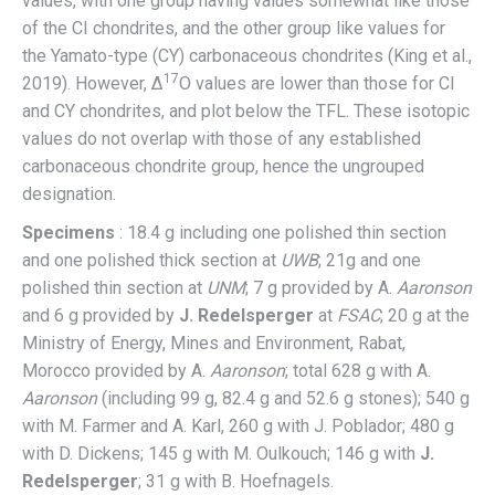
values, with one group having values somewhat like those
of the CI chondrites, and the other group like values for
the Yamato-type (CY) carbonaceous chondrites (King et al.,
17
2019). However, Δ
O values are lower than those for CI
and CY chondrites, and plot below the TFL. These isotopic
values do not overlap with those of any established
carbonaceous chondrite group, hence the ungrouped
designation.
Specimens
: 18.4 g including one polished thin section
and one polished thick section at
UWB
; 21g and one
polished thin section at
UNM
; 7 g provided by A.
Aaronson
and 6 g provided by
J. Redelsperger
at
FSAC
; 20 g at the
Ministry of Energy, Mines and Environment, Rabat,
Morocco provided by A.
Aaronson
; total 628 g with A.
Aaronson
(including 99 g, 82.4 g and 52.6 g stones); 540 g
with M. Farmer and A. Karl, 260 g with J. Poblador; 480 g
with D. Dickens; 145 g with M. Oulkouch; 146 g with
J.
Redelsperger
; 31 g with B. Hoefnagels.