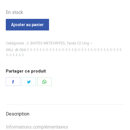
En stock
Ajouter au panier
Catégories :
2. BOITES METEORITES
,
Tarda C2 Ung
SKU:
dt-004-1-1-1-1-1-1-1-1-1-1-1-1-1-1-1-2-1-1-1-1-1-1-1-1-1-1-1-1-1-1-
1-1-1-1-1-1
Partager ce produit
Partager
Partager
Partager
sur
sur
sur
Facebook
Twitter
WhatsApp
Description
Informations complémentaires