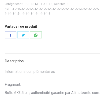
Catégories :
2. BOITES METEORITES
,
Aubrites
SKU:
dt-016-1-1-1-1-1-1-1-1-1-1-1-1-1-1-1-1-1-2-1-1-1-1-1-2-2-2-1-1-1-2-
1-1-1-1-1-2-1-1-1-1-1-1-1-1-1-1-1-1
Partager ce produit
Partager
Partager
Partager
sur
sur
sur
Facebook
Twitter
WhatsApp
Description
Informations complémentaires
Fragment.
Boîte 6X3,5 cm, authenticité garantie par Allmeteorite.com.