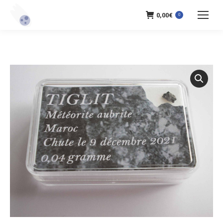
0,00
€
0