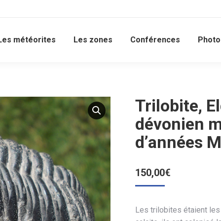
Les météorites
Les zones
Conférences
Photo
Trilobite, 
dévonien m
d’années M
150,00
€
Les trilobites étaient l