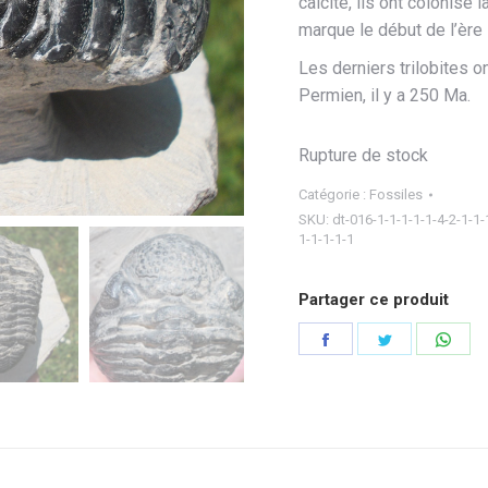
calcite, ils ont colonisé 
marque le début de l’ère
Les derniers trilobites on
Permien, il y a 250 Ma.
Rupture de stock
Catégorie :
Fossiles
SKU:
dt-016-1-1-1-1-1-4-2-1-1-
1-1-1-1-1
Partager ce produit
Partager
Partager
Part
sur
sur
sur
Facebook
Twitter
Wha