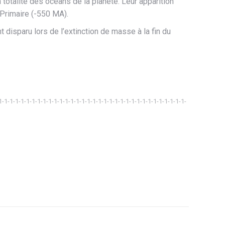
la totalité des océans de la planète. Leur apparition
 Primaire (-550 MA).
t disparu lors de l’extinction de masse à la fin du
1-1-1-1-1-1-1-1-1-1-1-1-1-1-1-1-1-1-1-1-1-1-1-1-1-1-1-1-1-1-1-1-1-1-
ager
tsApp