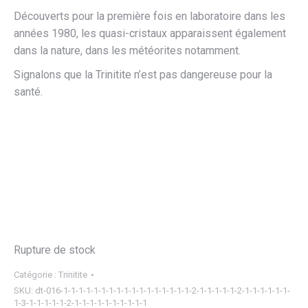
Découverts pour la première fois en laboratoire dans les
années 1980, les quasi-cristaux apparaissent également
dans la nature, dans les météorites notamment.
Signalons que la Trinitite n’est pas dangereuse pour la
santé.
Rupture de stock
Catégorie :
Trinitite
SKU:
dt-016-1-1-1-1-1-1-1-1-1-1-1-1-1-1-1-1-1-2-1-1-1-1-1-2-1-1-1-1-1-1-
1-3-1-1-1-1-1-2-1-1-1-1-1-1-1-1-1-1