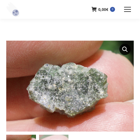
0,00
€
0