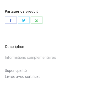
Partager ce produit
Partager
Partager
Partager
sur
sur
sur
Facebook
Twitter
WhatsApp
Description
Informations complémentaires
Super qualité.
Livrée avec certificat.