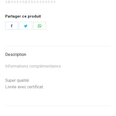
1-3-1-1-1-1-1-2-1-1-1-1-1-1-1-1-1-1
Partager ce produit
Partager
Partager
Partager
sur
sur
sur
Facebook
Twitter
WhatsApp
Description
Informations complémentaires
Super qualité.
Livrée avec certificat.