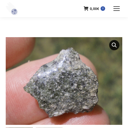
0,00
€
0