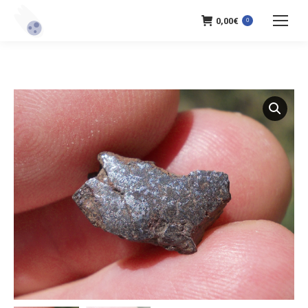
0,00
€
0