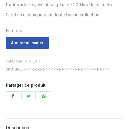
l’astéroïde Psyché, il fait plus de 200 km de diamètre.
C’est un classique dans toute bonne collection.
En stock
Ajouter au panier
Catégorie :
MIXTES
SKU:
dt-007-1-1-2-1-2-1-1-1-1-1-1-1-1-1-1-1-1-1-1-1-1-1-1-1-1-1-1
Partager ce produit
Partager
Partager
Partager
sur
sur
sur
Facebook
Twitter
WhatsApp
Description