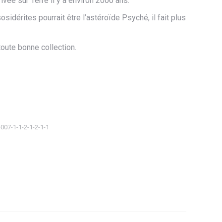
ivée sur Terre il y a environ 2000 ans.
idérites pourrait être l’astéroïde Psyché, il fait plus
toute bonne collection.
-007-1-1-2-1-2-1-1
ager
tsApp