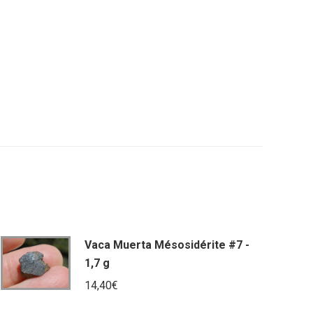
Vaca Muerta Mésosidérite #7 -
1,7 g
14,40
€