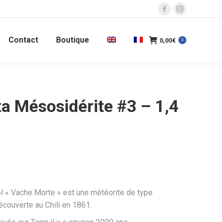
La
La
page
page
Contact
Boutique
Facebook
Instagram
0,00
€
0
s'ouvre
s'ouvre
dans
dans
une
une
nouvelle
nouvelle
a Mésosidérite #3 – 1,4
fenêtre
fenêtre
l « Vache Morte » est une météorite de type
écouverte au Chili en 1861.