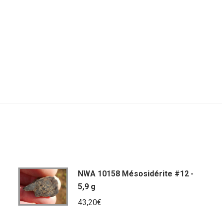
NWA 10158 Mésosidérite #12 -
5,9 g
43,20
€