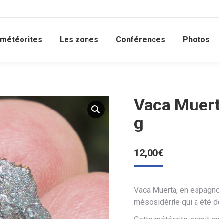
 météorites
Les zones
Conférences
Photos
Vaca Muert
g
12,00
€
Vaca Muerta, en espagno
mésosidérite qui a été d