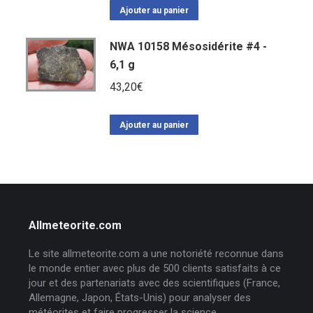
Ajouter au panier
NWA 10158 Mésosidérite #4 -
6,1 g
43,20
€
Ajouter au panier
Allmeteorite.com
Le site allmeteorite.com a une notoriété reconnue dans
le monde entier avec plus de 500 clients satisfaits à ce
jour et des partenariats avec des scientifiques (France,
Allemagne, Japon, États-Unis) pour analyser des
météorites et faire progresser la science.