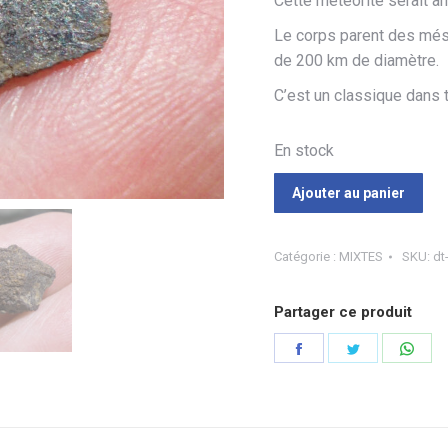
Cette météorite serait arr
Le corps parent des mésos
de 200 km de diamètre.
C’est un classique dans 
En stock
Ajouter au panier
Catégorie :
MIXTES
SKU:
dt
Partager ce produit
Partager
Partager
Part
sur
sur
sur
Facebook
Twitter
Wha