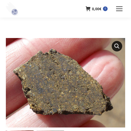
0,00
€
0