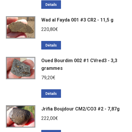
initial
actuel
Détails
était :
est :
Wad al Fayda 001 #3 CR2 - 11,5 g
572,40€.
486,00€.
220,80
€
Détails
Oued Bourdim 002 #1 CVred3 - 3,3
grammes
79,20
€
Détails
Jrifia Boujdour CM2/CO3 #2 - 7,87g
222,00
€