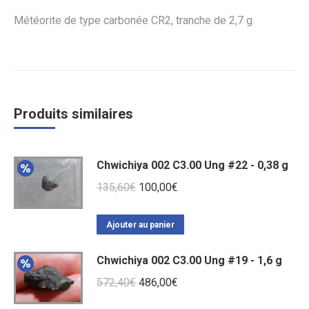
Météorite de type carbonée CR2, tranche de 2,7 g.
Produits similaires
Chwichiya 002 C3.00 Ung #22 - 0,38 g
Le
Le
135,60
€
100,00
€
prix
prix
initial
actuel
Ajouter au panier
était :
est :
Chwichiya 002 C3.00 Ung #19 - 1,6 g
135,60€.
100,00€.
Le
Le
572,40
€
486,00
€
prix
prix